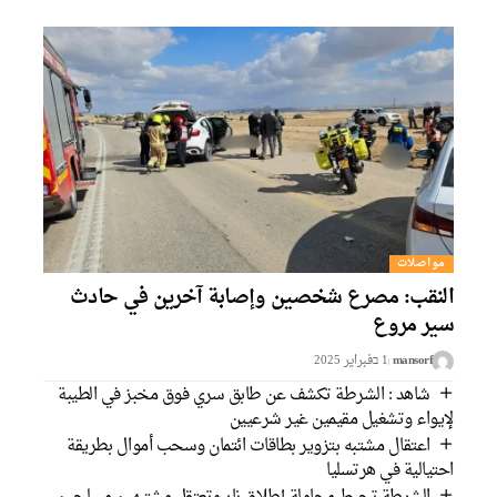
مواصلات
النقب: مصرع شخصين وإصابة آخرين في حادث
سير مروع
mansorf
1 בفبراير 2025
شاهد : الشرطة تكشف عن طابق سري فوق مخبز في الطيبة
لإيواء وتشغيل مقيمين غير شرعيين
اعتقال مشتبه بتزوير بطاقات ائتمان وسحب أموال بطريقة
احتيالية في هرتسليا