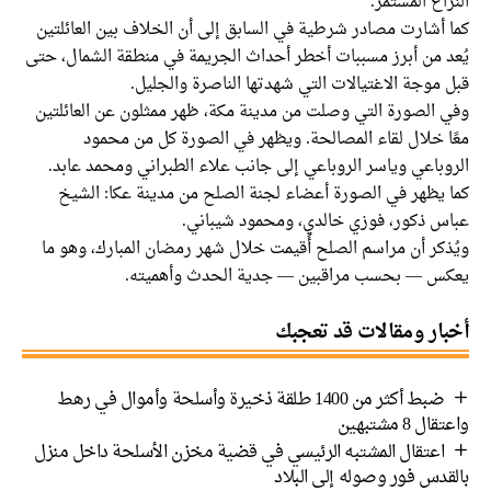
النزاع المستمر.
كما أشارت مصادر شرطية في السابق إلى أن الخلاف بين العائلتين
يُعد من أبرز مسببات أخطر أحداث الجريمة في منطقة الشمال، حتى
قبل موجة الاغتيالات التي شهدتها الناصرة والجليل.
وفي الصورة التي وصلت من مدينة مكة، ظهر ممثلون عن العائلتين
معًا خلال لقاء المصالحة. ويظهر في الصورة كل من محمود
الروباعي وياسر الروباعي إلى جانب علاء الطبراني ومحمد عابد.
كما يظهر في الصورة أعضاء لجنة الصلح من مدينة عكا: الشيخ
عباس ذكور، فوزي خالدي، ومحمود شيباني.
ويُذكر أن مراسم الصلح أُقيمت خلال شهر رمضان المبارك، وهو ما
يعكس — بحسب مراقبين — جدية الحدث وأهميته.
أخبار ومقالات قد تعجبك
ضبط أكثر من 1400 طلقة ذخيرة وأسلحة وأموال في رهط
واعتقال 8 مشتبهين
اعتقال المشتبه الرئيسي في قضية مخزن الأسلحة داخل منزل
بالقدس فور وصوله إلى البلاد