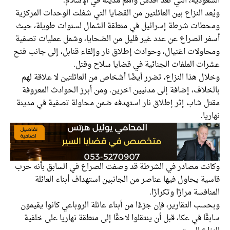
السعودية، التي تُعد أقدس وأهم مدينة في الإسلام.
ويُعد النزاع بين العائلتين من القضايا التي شغلت الوحدات المركزية
ومحطات شرطة إسرائيل في منطقة الشمال لسنوات طويلة، حيث
أسفر الصراع عن عدد غير قليل من الضحايا، وشمل عمليات تصفية
ومحاولات اغتيال، وحوادث إطلاق نار وإلقاء قنابل، إلى جانب فتح
عشرات الملفات الجنائية في قضايا سلاح وقتل.
وخلال هذا النزاع، تضرر أيضًا أشخاص من العائلتين لا علاقة لهم
بالخلاف، إضافة إلى مدنيين آخرين. ومن أبرز الحوادث المعروفة
مقتل شاب إثر إطلاق نار استهدفه ضمن محاولة تصفية في مدينة
نهاريا.
وكانت مصادر في الشرطة قد وصفت الصراع في السابق بأنه حرب
قاسية يحاول فيها عناصر من الجانبين استهداف أبناء العائلة
المنافسة مرارًا وتكرارًا.
وبحسب التقارير، فإن جزءًا من أبناء عائلة الروباعي كانوا يقيمون
سابقًا في عكا، قبل أن ينتقلوا لاحقًا إلى منطقة نهاريا على خلفية