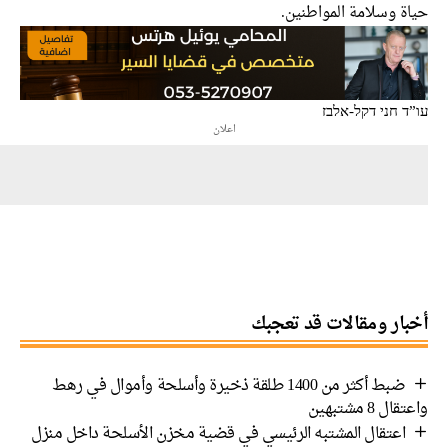
ة وسلامة المواطنين.
 חני דקל-אלבז
اعلان
ار ومقالات قد تعجبك
ضبط أكثر من 1400 طلقة ذخيرة وأسلحة وأموال في رهط
 8 مشتبهين
اعتقال المشتبه الرئيسي في قضية مخزن الأسلحة داخل منزل