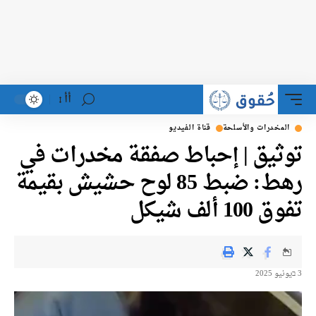
أأ
لمخدرات والأسلحة
قناة الفيديو
ثيق | إحباط صفقة مخدرات في
رهط: ضبط 85 لوح حشيش بقيمة
100 ألف شيكل