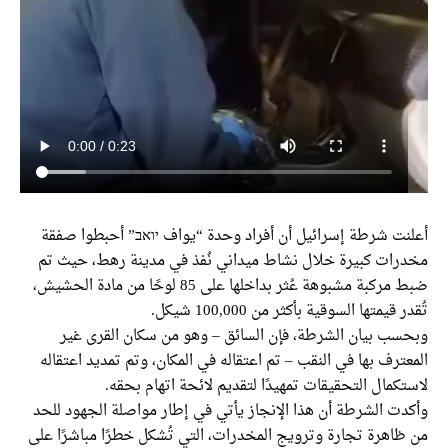
نت شرطة إسرائيل أن أفراد وحدة “يواف יואב” أحبطوا صفقة
رات كبيرة خلال نشاط ميداني نُفذ في مدينة رهط، حيث تم
ضبط مركبة مشبوهة عُثر بداخلها على 85 لوحًا من مادة الحشيش،
 قيمتها السوقية بأكثر من 100,000 شيكل.
سب بيان الشرطة، فإن السائق – وهو من سكان القرى غير
ترف بها في النقب – تم اعتقاله في المكان، وتم تمديد اعتقاله
كمال التحقيقات تمهيدًا لتقديم لائحة اتهام بحقه.
دت الشرطة أن هذا الإنجاز يأتي في إطار مواصلة الجهود للحد
ظاهرة تجارة وترويج المخدرات، التي تُشكل خطرًا مباشرًا على