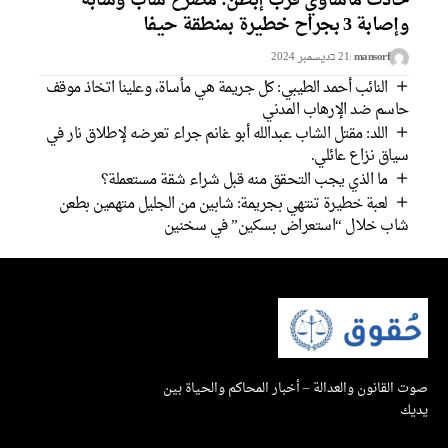
حادث مأساوي قرب إبطن: مصرع شاب وشابة
وإصابة 3 بجراح خطيرة بمنطقة حيفا
mansorf
21 בديسمبر 2024
النائب أحمد الطيبي: كل جريمة هي مأساة، وعلينا اتخاذ موقف
حاسم ضد الإرهاب المدني
اللد: مقتل الشاب عبدالله أبو غانم جراء تعرضه لإطلاق نار في
سياق نزاع عائلي.
ما الذي يجب التحقق منه قبل شراء شقة مستعملة؟
لعبة خطيرة تنتهي بجريمة: شابين من الجليل متهمين بطعن
شاب خلال “استعراض بسكين” في سخنين
صوت القانون والعدالة – أخبار المحاكم والحياة بين
يديك