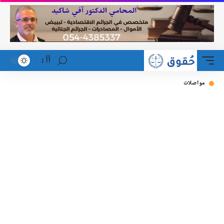
أأ
مواصلات