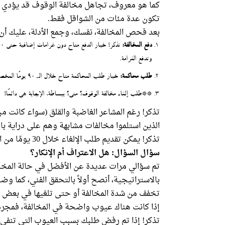
كما هو معروف، تجاهل مخالفة الوقوف قد يؤدي إل
تكون عدة مئات من الشواقل فقط.
بعد فحص المخالفة، نفسك، وجمع الأدلة، عليك أ
دفع المخالفة:
وتدفع الغرامة.
طلب محاكمة:
خيار طلب المحاكمة متاح خلال الـ 90 يومًا المخصصة للدفع أو طلب الإلغاء.
**طلب إلغاء مخالفة الوقوف؟ متى؟ ببساطة، الإجابة هي دائمًا!
تذكر! رغم المشاعر الغاضبة والقلق (سواء كانت مبر
الذين استلموا مخالفات مشابهة وهم على دراية بال
تذكر! يمكن تقديم طلب الإلغاء خلال 30 يومًا من استلام مخالفة الوقوف.
سؤال السؤال: هل الاعتراف أم الإنكار؟
تم سؤالي مرات عديدة عن الأفضل في حالة المخالفة
بالاستراتيجية، أنصح أولاً بالتحقق الفني، كما وض
تخفف من شدة المخالفة أو حتى تلغيها في بعض ا
إذا كانت هناك عيوب واضحة في المخالفة، فمجرد إ
تذكر! إذا تم رفض طلبك بسبب العيوب التي تنفي وقوع 