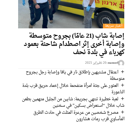
أخبار سريعة
إصابة شاب (21 عامًا) بجروح متوسطة
وإصابة أخرى إثر اصطدام شاحنة بعمود
كهرباء في بلدة نحف
mansorf
20 בفبراير 2025
اعتقال مشتبهين بإطلاق نار في يافا وإصابة رجل بجروح
متوسطة
العثور على جثة امرأة متفحمة خلال إخماد حريق قرب بلدة
الناعورة
لعبة خطيرة تنتهي بجريمة: شابين من الجليل متهمين بطعن
شاب خلال “استعراض بسكين” في سخنين
مصرع شخصين من عرعرة المثلث في حادث الطرق
المأساوي قرب رمات هشارون