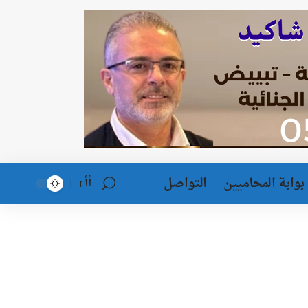
بوابة المحاميين
التواصل
أأ