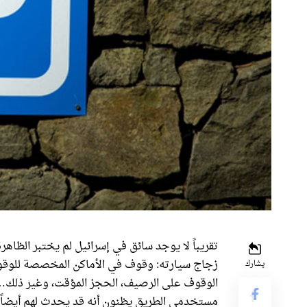
تقريباً لا يوجد سائق في إسرائيل لم يختبر الظاه
زجاج سيارته: وقوف في الأماكن المخصصة للوق
يشارك
الوقوف على الرصيف، الحجز المؤقت، وغير ذلك… 
مستخدمي الطريق يظنون أنه قد يحدث لهم أيضاً.