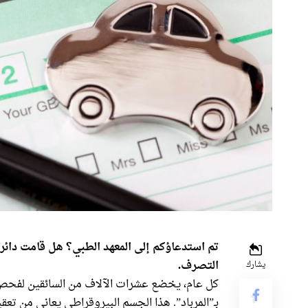
تم استدعاؤكم إلى المعهد الطبي؟ هل قامت دائر
التصرف.
يشارك
كل عام، يخضع عشرات الآلاف من السائقين لفحص ف
بـ”المرباد”. هذا الجسم البيروقراطي يعاني من تع