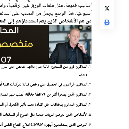
أساليب قديمة، مثل ملفات الورق غير الرقمية، وا
أسبوعيًا. هذا الوضع يجعل من الصعب على السائق
من هم الأشخاص الذين يتم استدعاؤهم إلى المع
السائقون فوق سن السبعين:
غالبًا يتم إحالتهم للفحص حتى بدون
ونصف.
السائقون الراغبون في الحصول على رخص قيادة لمركبات ثقيلة أو
السائقون الذين جمعوا أكثر من 72 نقطة مخالفة:
يُطلب منهم اجتياز 
السائقون المدانون بمخالفات مثل القيادة تحت تأثير الكحول أو ا
الأشخاص الذين تعرضوا لنوبات صحية مثل الصرع أو السكتات القلب
المرضى الذين يستخدمون أجهزة CPAP لعلاج انقطاع النفس أثناء النوم.