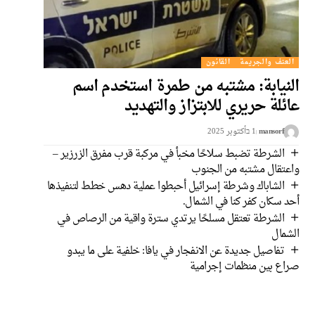
العنف والجريمة
القانون
النيابة: مشتبه من طمرة استخدم اسم
عائلة حريري للابتزاز والتهديد
mansorf
1 בأكتوبر 2025
الشرطة تضبط سلاحًا مخبأ في مركبة قرب مفرق الزرزير –
واعتقال مشتبه من الجنوب
الشاباك وشرطة إسرائيل أحبطوا عملية دهس خطط لتنفيذها
أحد سكان كفر كنا في الشمال.
الشرطة تعتقل مسلحًا يرتدي سترة واقية من الرصاص في
الشمال
تفاصيل جديدة عن الانفجار في يافا: خلفية على ما يبدو
صراع بين منظمات إجرامية