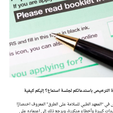
ة الترخيص باستدعائكم لجلسة استماع؟ إليكم كيفية
ي “المعهد الطبي للسلامة على الطرق” المعروف اختصارًا
قيدات كبيرة وأخطاء متكررة، ويرجع ذلك إلى اعتماده على