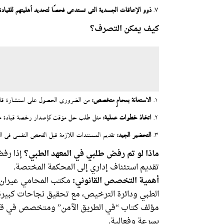
ذوو الإعاقات الجسدية التي تستدعي فحصًا لتحديد أهليتهم للقيادة
كيف يمكن التصرف؟
الاستعانة بمحامٍ متخصص:
من الضروري الحصول على استشارة قانوني
اتخاذ خطوات عملية:
مثل طلب حل مؤقت كإصدار رخصة قيادة مؤقتة
التحضير الجيد:
تقديم المستندات اللازمة قبل الفحص النفسي في ال
ماذا لو تم رفض طلبي في المعهد الطبي؟
إذا رفض
تقديم استئناف إداري إلى المحكمة المختصة.
أهمية التخصص القانوني:
مكتب المحامي عيران ب
الطبي ودائرة الترخيص، مع تحقيق نجاحات كبيرة
مؤلف كتاب “في الطريق الآمن” ومتخصص في قانون
بسرعة وفعالية.