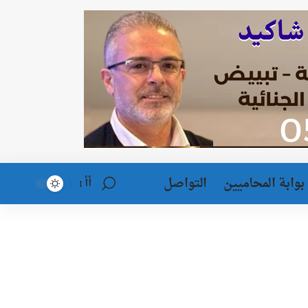
بوابة المحاميين
التواصل
أأ