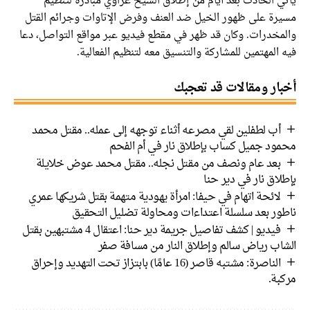
يأتي الحادث بعد أيام من إطلاق الشيخ غزاوي مبادرة لتنظيم
مسيرة على ظهور الخيل ضد العنف وفرض الإتاوات وجرائم القتل
والمخدرات. وكان قد ظهر في مقطع فيديو عبر مواقع التواصل، دعا
فيه المهتمين للمشاركة والتنسيق معه لتنظيم الفعالية.
أخبار ومقالات قد تعجبك
أب لطفلين لقي مصرعه أثناء توجهه إلى عمله.. مقتل محمد
محمود جميل كساب بإطلاق نار في أم الفحم
بعد عام ونصف من مقتل نجله.. مقتل محمد عوض خلايلة
بإطلاق نار في دير حنا
لائحة اتهام في حيفا: امرأة يهودية متهمة بقتل شريكها عمري
ناطور بعد سلسلة اعتداءات ومحاولة تضليل التحقيق
فيديو | كشف تفاصيل جريمة دير حنا: اعتقال 4 مشتبهين بقتل
الشاب رياض سالم وإطلاق النار من مسافة صفر
الناصرة: مشتبه قاصر (16 عامًا) بابتزاز تحت التهديد وإحراق
مركبة.