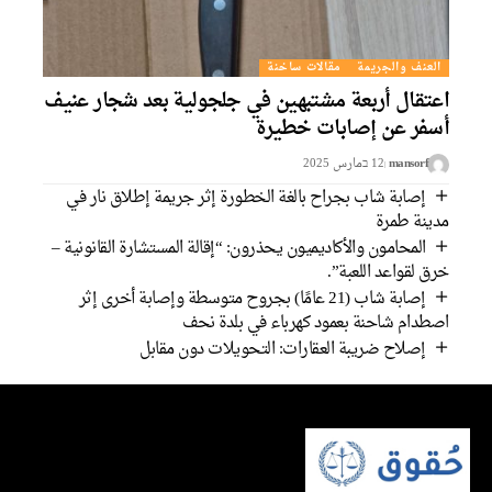
العنف والجريمة
مقالات ساخنة
اعتقال أربعة مشتبهين في جلجولية بعد شجار عنيف
أسفر عن إصابات خطيرة
mansorf
12 בمارس 2025
إصابة شاب بجراح بالغة الخطورة إثر جريمة إطلاق نار في
مدينة طمرة
المحامون والأكاديميون يحذرون: “إقالة المستشارة القانونية –
خرق لقواعد اللعبة”.
إصابة شاب (21 عامًا) بجروح متوسطة وإصابة أخرى إثر
اصطدام شاحنة بعمود كهرباء في بلدة نحف
إصلاح ضريبة العقارات: التحويلات دون مقابل