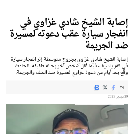
إصابة الشيخ شادي غزاوي في
انفجار سيارة عقب دعوته لمسيرة
ضد الجريمة
إصابة الشيخ شادي غزاوي بجروح متوسطة إثر انفجار سيارة
في كفر ياسيف، فيما نُقل شخص آخر بحالة طفيفة. الحادث
وقع بعد أيام من دعوة غزاوي لمسيرة ضد العنف والجريمة.
29 בيناير 2025