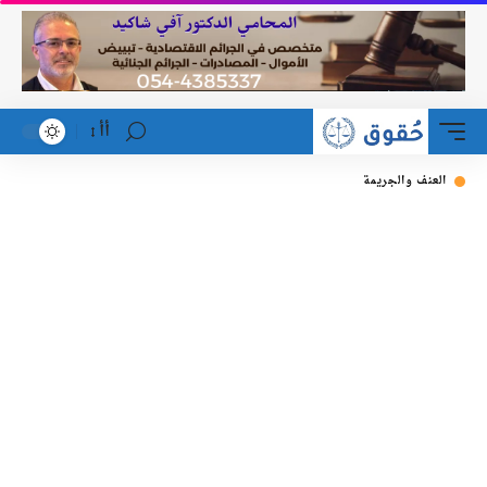
أأ
العنف والجريمة