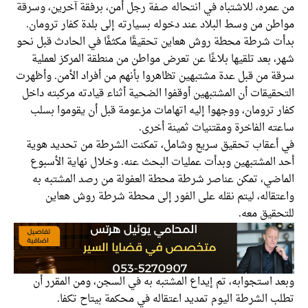
من عمره، للاشتباه في انتحاله صفة رجل أمن، برفقة آخرين، وسرقة
مواطن من وسط البلاد عند دخوله بسيارته إلى بلدة كفار ترومان.
بدأت شرطة محطة روش هعاين تحقيقًا مكثفًا في الحادث قبل نحو
شهر، بعد تلقيها بلاغًا عن تعرض مواطن من منطقة المركز لعملية
سرقة من قبل عدة مشتبهين تظاهروا بأنهم من أفراد الأمن. وأظهرت
التحقيقات أن المشتبهين أوقفوا الضحية أثناء قيادته مركبته داخل
كفار ترومان، ووجهوا إليه اتهامات مزعومة قبل أن يقوموا بسلب
ساعته الفاخرة ومقتنيات ثمينة أخرى.
في أعقاب تحقيق سريع وشامل، تمكنت الشرطة من تحديد هوية
أحد المشتبهين وبدأت عمليات البحث عنه. وخلال نهاية الأسبوع
الماضي، تمكن عناصر شرطة محطة العفولة من رصد المشتبه به
واعتقاله، ليتم نقله على الفور إلى محطة شرطة روش هعاين
للتحقيق معه.
وبعد استجوابه، تم إيداع المشتبه به في السجن، ومن المقرر أن
تطلب الشرطة اليوم تمديد اعتقاله في محكمة بيتاح تكفا.