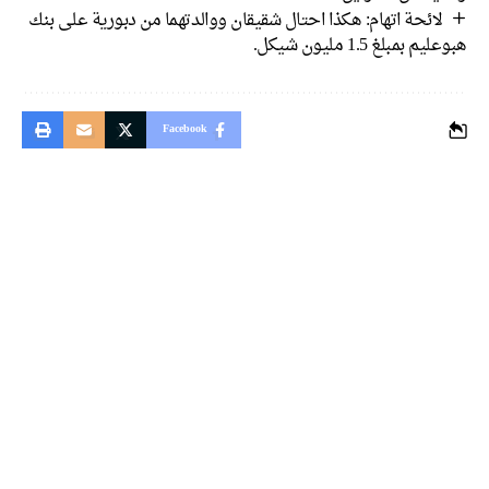
لائحة اتهام: هكذا احتال شقيقان ووالدتهما من دبورية على بنك
هبوعليم بمبلغ 1.5 مليون شيكل.
Facebook