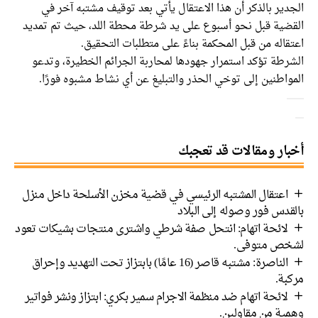
الجدير بالذكر أن هذا الاعتقال يأتي بعد توقيف مشتبه آخر في
القضية قبل نحو أسبوع على يد شرطة محطة اللد، حيث تم تمديد
اعتقاله من قبل المحكمة بناءً على متطلبات التحقيق.
الشرطة تؤكد استمرار جهودها لمحاربة الجرائم الخطيرة، وتدعو
المواطنين إلى توخي الحذر والتبليغ عن أي نشاط مشبوه فورًا.
أخبار ومقالات قد تعجبك
اعتقال المشتبه الرئيسي في قضية مخزن الأسلحة داخل منزل
بالقدس فور وصوله إلى البلاد
لائحة اتهام: انتحل صفة شرطي واشترى منتجات بشيكات تعود
لشخص متوفى.
الناصرة: مشتبه قاصر (16 عامًا) بابتزاز تحت التهديد وإحراق
مركبة.
لائحة اتهام ضد منظمة الاجرام سمير بكري: ابتزاز ونشر فواتير
وهمية من مقاولين.