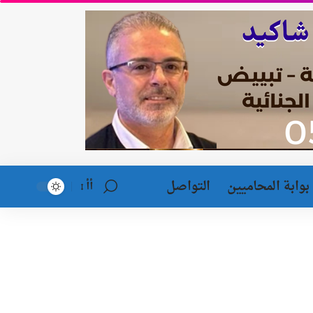
بوابة المحاميين
التواصل
أأ