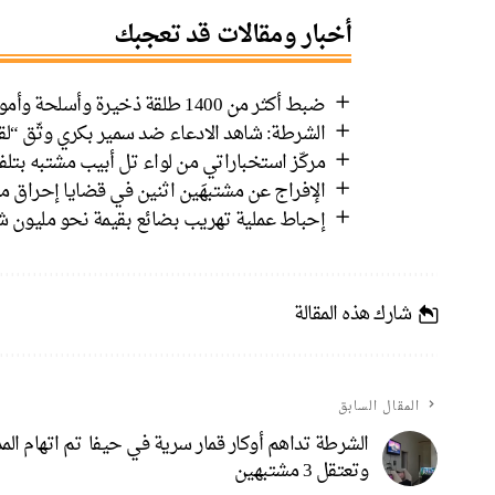
أخبار ومقالات قد تعجبك
ضبط أكثر من 1400 طلقة ذخيرة وأسلحة وأموال في رهط واعتقال 8 مشتبهين
الشرطة: شاهد الادعاء ضد سمير بكري وثّق “لق
مركّز استخباراتي من لواء تل أبيب مشتبه بتل
الإفراج عن مشتبهَين اثنين في قضايا إحراق م
إحباط عملية تهريب بضائع بقيمة نحو مليون شي
شارك هذه المقالة
المقال السابق
الشرطة تداهم أوكار قمار سرية في حيفا
تم اتهام ال
وتعتقل 3 مشتبهين