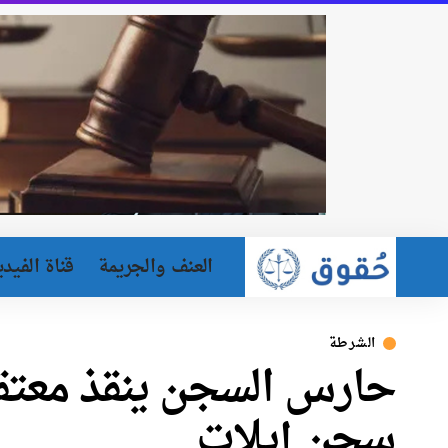
العنف والجريمة
قناة الفيدي
الشرطة
حارس السجن ينقذ معتقلً
سجن إيلات