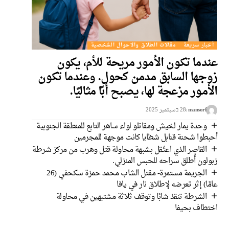
أخبار سريعة
مقالات الطلاق والاحوال الشخصية
عندما تكون الأمور مريحة للأم، يكون
زوجها السابق مدمن كحول. وعندما تكون
الأمور مزعجة لها، يصبح أبًا مثاليًا.
mansorf
28 בسبتمبر 2025
وحدة يمار لخيش ومقاتلو لواء ساهر التابع للمنطقة الجنوبية
أحبطوا شحنة قنابل شظايا كانت موجهة للمجرمين
القاصر الذي اعتُقل بشبهة محاولة قتل وهرب من مركز شرطة
زبولون أُطلق سراحه للحبس المنزلي.
الجريمة مستمرة- مقتل الشاب محمد حمزة سكحفي (26
عامًا) إثر تعرضه لإطلاق نار في يافا
الشرطة تنقذ شابًا وتوقف ثلاثة مشتبهين في محاولة
اختطاف بحيفا