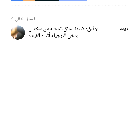
المقال التالي
همة
توثيق: ضبط سائق شاحنه من سخنين
يدخن النرجيلة أثناء القيادة