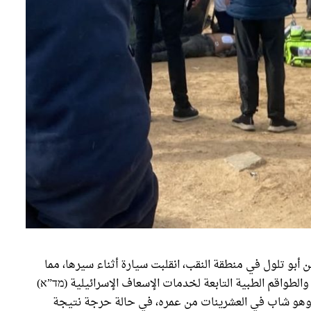
قع اليوم على شارع 25 بالقرب من أبو تلول في منطقة النقب، انقلبت سيارة أثناء سيرها، مما
والطواقم الطبية التابعة لخدمات الإسعاف الإسرائيلية (מד”א)
 وهو شاب في العشرينات من عمره، في حالة حرجة نتيجة