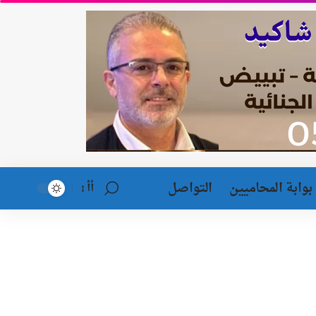
بوابة المحاميين
التواصل
أأ