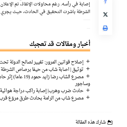
إصابة في رأسه. رغم محاولات الإنقاذ، تم الإعلا
الشرطة باشرت التحقيق في الحادث، حيث يجري 
أخبار ومقالات قد تعجبك
إصلاح قوانين المرور: تغيير لصالح الدولة تح
توثيق | اصابة شاب من حيفا برصاص الشرطة خ
مصرع الشاب رضا زاي
وساجور
حادث ضرب وهرب| إصابة راكب دراجة هوائية على شارع 99 في هضبة الجولان والسائ
مصرع شاب من الرامة بحادث طرق مروّع قرب 
شارك هذه المقالة