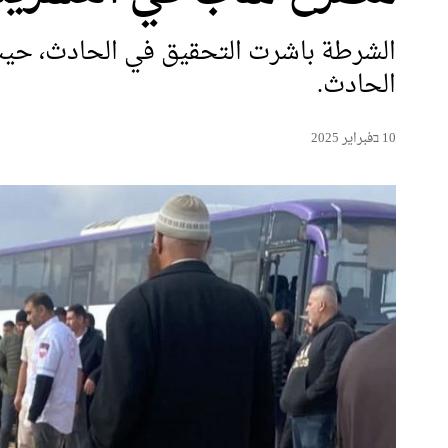
الشرطة باشرت التحقيق في الحادث، ح
الحادث.
10 בفبراير 2025