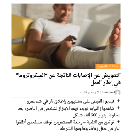
مقالات قانونية
التعويض عن الإصابات الناتجة عن “الميكروتروما”
في إطار العمل
mansorf
21 בديسمبر 2024
فيديو | القبض على مشتبهين بإطلاق نار في شفاعمرو
شاهدوا | النيابة توجه تهمة الابتزاز لشخص في الناصرة بعد
محاولة ابتزاز 600 ألف شيكل
توثيق من الطيبة – وحدة المستعربين توقف مسلحين أطلقوا
النار في حفل زفاف وهاجموا الشرطة