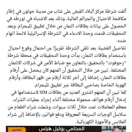
ألقت شرطة مركز البلاد القبض على شاب من مدينة حولون في إطار
مكافحة الاحتيال والجرائم المالية، وذلك بعد الاشتباه في تورطه في
الحصول على بيانات بطاقات ائتمان من خلال تطبيق تليجرام. وبعد
التحقيقات، قدمت وحدة الادعاء في الشرطة الإسرائيلية لائحة اتهام
ضده.
تفاصيل القضية: بعد تلقي الشرطة تقريرًا عن احتمال وقوع احتيال
باستخدام بطاقات ائتمان، بدأت وحدة التحقيقات في محطة شرطة
“رحوفوت” بالتحقيق، بالتعاون مع ضباط الأمن في شركات الائتمان
المختلفة. تبين من خلال التحقيق أن المتهم كان يحصل على أرقام
بطاقات ائتمان، إضافة إلى آخر ثلاثة أرقام من ظهر البطاقة، وأرقام
الهوية الخاصة بصاحبي البطاقة عبر تطبيق تليجرام.
كما تبين أن المتهم اشترى العديد من بطاقات SIM لاستخدامها في
إدخال أرقام هواتف محمولة مختلفة أثناء إجراء عمليات الشراء.
معظم المعاملات تمت خلال ثلاث سنوات، وشملت شراء الطعام من
سلاسل الوجبات السريعة المعروفة ودفع فواتير، بالإضافة إلى شراء
الملابس والأجهزة الكهربائية.