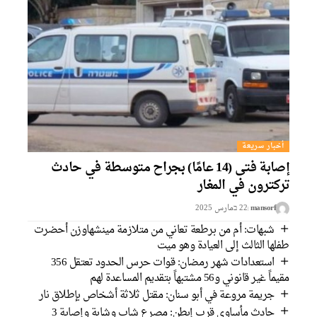
أخبار سريعة
إصابة فتى (14 عامًا) بجراح متوسطة في حادث
تركترون في المغار
mansorf
22 בمارس 2025
شبهات: أم من برطعة تعاني من متلازمة مينشهاوزن أحضرت
طفلها الثالث إلى العيادة وهو ميت
استعدادات شهر رمضان: قوات حرس الحدود تعتقل 356
مقيماً غير قانوني و56 مشتبهاً بتقديم المساعدة لهم
جريمة مروعة في أبو سنان: مقتل ثلاثة أشخاص بإطلاق نار
حادث مأساوي قرب إبطن: مصرع شاب وشابة وإصابة 3