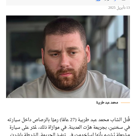
13 בأبريل 2025
محمد عبد طربية
قُتل الشاب محمد عبد طربية (27 عامًا) رميًا بالرصاص داخل سيارته
في سخنين، بجريمة هزّت المدينة. في موازاة ذلك، عُثر على سيارة
مشتعلة يُشتبه بأنها استُخدمت في تنفيذ الجريمة. الشرطة باشرت