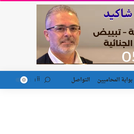
بوابة المحاميين
التواصل
أأ