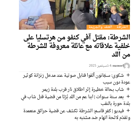
الشرطة
العنف والجريمة
الشرطة: مقتل آفي كنفو من هرتسليا على
خلفية علاقاته مع عائلة معروفة للشرطة
من اللد
mansorf
4 בسبتمبر 2025
شكوى: سجّانون ألقوا قنابل صوتية عند مدخل زنزانة كوثير
عودة دون سبب
شاب بحالة خطيرة إثر اطلاق نار قرب بلدة زيمر
بعد ستة سنوات | ابنا عم من اللد بُرّئا من قضية قتل شاب في
بلدة حورة بالنقب
فيديو | كفر قاسم: الشرطة تكشف عن قضية حرائق متعمدة
وتقدّم لائحة اتهام ضد مشتبه به