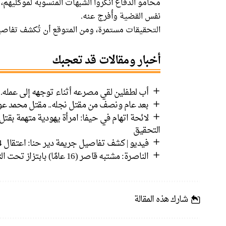
محامو الدفاع أنكروا الشبهات المنسوبة لموكليه
نفس القضية وأُفرج عنه.
التحقيقات مستمرة، ومن المتوقع أن تُكشف تفاصيل 
أخبار ومقالات قد تعجبك
أب لطفلين لقي مصرعه أثناء توجهه إلى عمله.
بعد عام ونصف من مقتل نجله.. مقتل محمد عوض
لائحة اتهام في حيفا: امرأة يهودية متهمة بق
التحقيق
فيديو | كشف تفاصيل جريمة دير حنا: اعتقال 4 مشتبهين بقتل الشاب رياض سالم وإطلاق النار من مسافة صفر
الناصرة: مشتبه قاصر (16 عامًا) بابتزاز تحت التهديد وإحراق مركبة.
شارك هذه المقالة