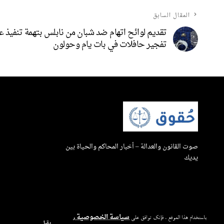
المقال السابق
تقديم لوائح اتهام ضد شبان من نابلس بتهمة تنفيذ ع
تفجير حافلات في بات يام وحولون
صوت القانون والعدالة – أخبار المحاكم والحياة بين
يديك
سياسة الخصوصية
باستخدام هذا الموقع ، فإنك توافق على
و
يقبل