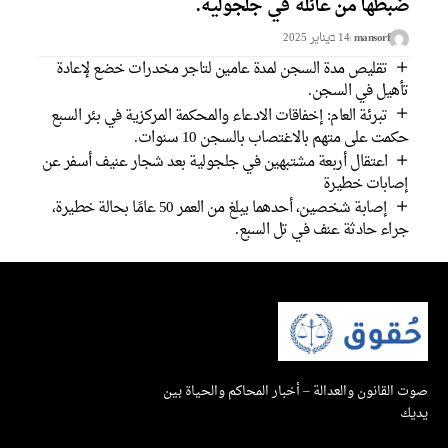
بطها من عائلة في جلجولية.
mansorf
14 בيناير 2025
تقليص مدة السجن لمدة عامين لتاجر مخدرات خضع لإعادة
أهيل في السجن.
تبرئة العام: إخفاقات الادعاء والمحكمة المركزية في بئر السبع
كمت على متهم بالاغتصاب بالسجن 10 سنوات.
اعتقال أربعة مشتبهين في جلجولية بعد شجار عنيف أسفر عن
صابات خطيرة
إصابة شخصين، أحدهما يبلغ من العمر 50 عامًا بحالة خطيرة،
راء حادثة عنف في تل السبع.
القانون والعدالة – أخبار المحاكم والحياة بين
ك