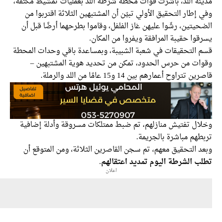
نة اللد، باشرت قوات محطة شرطة اللد بعمليات تمشيط مكثفة،
إطار التحقيق الأولي تبيّن أن المشتبهين الثلاثة اقتربوا من
يتين، رشّوا عليهن غاز الفلفل، وقاموا بطرحهما أرضًا قبل أن
وا حقيبة المرافقة ويفروا من المكان.
 التحقيقات في شعبة الشبيبة، وبمساعدة باقي وحدات المحطة
ات من حرس الحدود، تمكن من تحديد هوية المشتبهين –
تتراوح أعمارهم بين 14 و15 عامًا من اللد والرملة.
ال تفتيش منازلهم، تم ضبط ممتلكات مسروقة وأدلة إضافية
هم مباشرة بالجريمة.
 التحقيق معهم، تم سجن القاصرين الثلاثة، ومن المتوقع أن
ب الشرطة اليوم تمديد اعتقالهم
.
اعلان