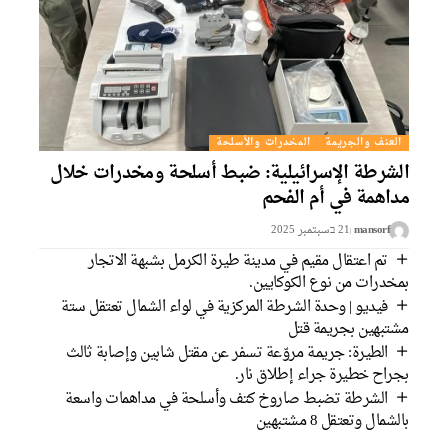
العنف والجريمة
المخدرات والأسلحة
الشرطة الإسرائيلية: ضبط أسلحة ومخدرات خلال
مداهمة في أم الفحم
mansorf
21 בسبتمبر 2025
تم اعتقال مقيم في مدينة طيرة الكرمل بشبهة الاتجار
بمخدرات من نوع الكوكايين.
فيديو | وحدة الشرطة المركزية في لواء الشمال تعتقل ستة
مشتبهين بجريمة قتل
الطيرة: جريمـة مروّعة تسفر عن مقتل شابين وإصابة ثالث
بجراح خطيرة جراء إطلاق نار.
الشرطة تضبط صاروخ كتف وأسلحة في مداهمات واسعة
بالشمال وتعتقل 8 مشتبهين