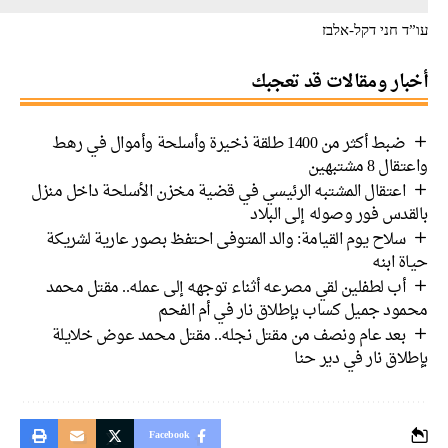
 חני דקל-אלבז
ار ومقالات قد تعجبك
ضبط أكثر من 1400 طلقة ذخيرة وأسلحة وأموال في رهط
 8 مشتبهين
اعتقال المشتبه الرئيسي في قضية مخزن الأسلحة داخل منزل
دس فور وصوله إلى البلاد
سلاح يوم القيامة: والد المتوفى احتفظ بصور عارية لشريكة
 ابنه
أب لطفلين لقي مصرعه أثناء توجهه إلى عمله.. مقتل محمد
ود جميل كساب بإطلاق نار في أم الفحم
بعد عام ونصف من مقتل نجله.. مقتل محمد عوض خلايلة
اق نار في دير حنا
Facebook