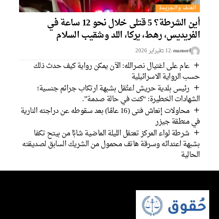
العنف والجريمة
أين الشرطة؟ 5 قتلى خلال نحو 12 ساعة في
لفريديس، رهط، يركا، اللد وشقيب السلام
mansorf
12 בفبراير 2026
عام على اغتيال نصرالله: الآن يمكن رواية كيف حدث ذلك
سب الرواية الاسرائيلية
رئيس بلدية حريش اعتُقل بشبهة ارتكاب جرائم جنسية؛
لشهادات الخطيرة: “كنت في حالة صدمة”.
محاولات إنعاش فتى (16 عامًا) بعد سقوطه عن دراجته النارية
ي منطقة جيزر
شرطة لواء المركز تعتقل الليلة الماضية شابًا من بيتح تكفا
شبهة اعتدائه وسرقة هاتف محمول من الشريك السابق لصديقته
لحالية