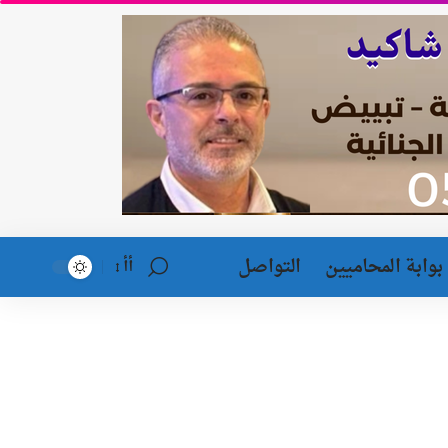
بوابة المحاميين
التواصل
أأ