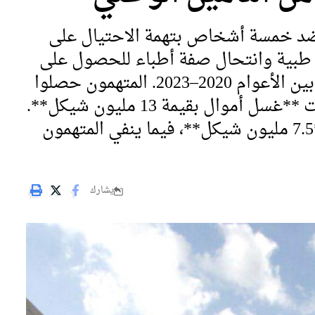
ام ضد خمسة أشخاص بتهمة الاحتيال على
ر طبية وانتحال صفة أطباء للحصول على
مخصصات إعاقة وهمية لحوالي 30 طفلاً بين الأعوام 2020–2023. المتهمون حصلوا
على نحو **2.6 مليون شيكل**، مع شبهات **غسل أموال بقيمة 13 مليون شيكل**.
النيابة تطالب بمصادرة ممتلكات بقيمة **7.5 مليون شيكل**، فيما ينفي المتهمون
يشارك