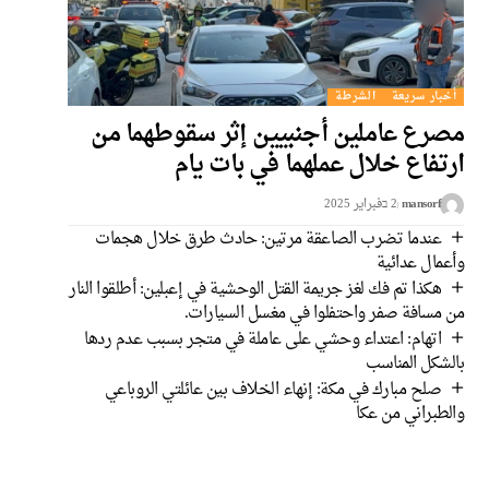
أخبار سريعة
الشرطة
مصرع عاملين أجنبيين إثر سقوطهما من
ارتفاع خلال عملهما في بات يام
mansorf
2 בفبراير 2025
عندما تضرب الصاعقة مرتين: حادث طرق خلال هجمات
وأعمال عدائية
هكذا تم فك لغز جريمة القتل الوحشية في إعبلين: أطلقوا النار
من مسافة صفر واحتفلوا في مغسل السيارات.
اتهام: اعتداء وحشي على عاملة في متجر بسبب عدم ردها
بالشكل المناسب
صلح مبارك في مكة: إنهاء الخلاف بين عائلتي الروباعي
والطبراني من عكا