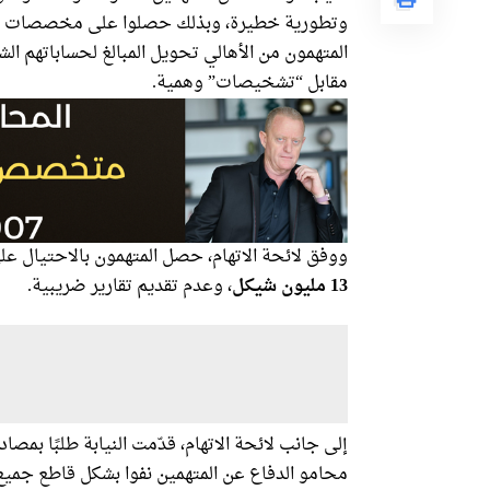
المتهمون من الأهالي تحويل المبالغ لحساباتهم الش
مقابل “تشخيصات” وهمية.
ووفق لائحة الاتهام، حصل المتهمون بالاحتيال ع
13 مليون شيكل
، وعدم تقديم تقارير ضريبية.
إلى جانب لائحة الاتهام، قدّمت النيابة طلبًا بمص
محامو الدفاع عن المتهمين نفوا بشكل قاطع جميع