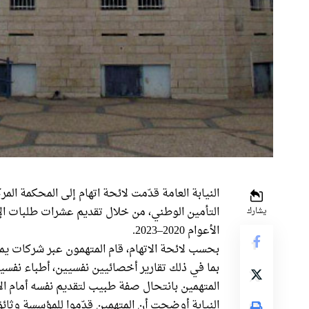
النيابة العامة قدّمت لائحة اتهام إلى المحكمة الم
التأمين الوطني، من خلال تقديم عشرات طلبات الإع
يشارك
الأعوام 2020–2023.
بحسب لائحة الاتهام، قام المتهمون عبر شركات يم
بما في ذلك تقارير أخصائيين نفسيين، أطباء نفس
المتهمين بانتحال صفة طبيب لتقديم نفسه أمام ال
النيابة أوضحت أن المتهمين قدّموا للمؤسسة وثائ