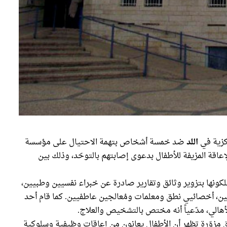
ركزية في
اللد
ضد خمسة أشخاص بتهمة الاحتيال على مؤسسة
اقة المزيفة للأطفال بدعوى إصابتهم بالتوحّد، وذلك بين
لكونها بتزوير وثائق وتقارير صادرة عن خبراء نفسيين وطبيين،
يين، أخصائيي نطق ومعلمات ومُعالجين عاطفيين. كما قام أحد
أهالي، مدّعياً أنه مختص بالتشخيص والعلاج.
ق مزوّرة تظهر أن الأطفال يعانون من إعاقات وظيفية وسلوكية