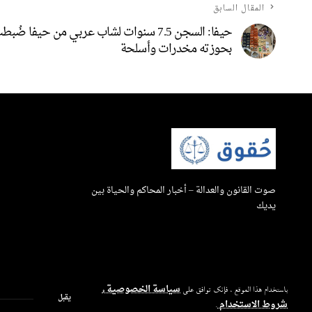
المقال السابق
حيفا: السجن 7.5 سنوات لشاب عربي من حيفا ضُب
بحوزته مخدرات وأسلحة
صوت القانون والعدالة – أخبار المحاكم والحياة بين
يديك
سياسة الخصوصية
باستخدام هذا الموقع ، فإنك توافق على
و
يقبل
شروط الاستخدام
.