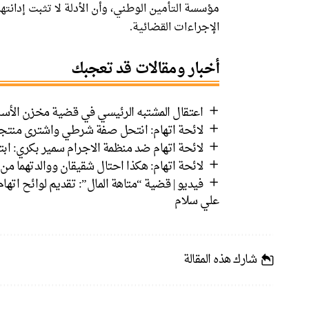
مؤسسة التأمين الوطني، وأن الأدلة لا تثبت إدانته
الإجراءات القضائية.
أخبار ومقالات قد تعجبك
اعتقال المشتبه الرئيسي في قضية مخزن الأسل
لائحة اتهام: انتحل صفة شرطي واشترى منت
لائحة اتهام ضد منظمة الاجرام سمير بكري: ابت
لائحة اتهام: هكذا احتال شقيقان ووالدتهما من دبورية عل
فيديو | قضية “متاهة المال”: تقديم لوائح اتها
علي سلام
شارك هذه المقالة