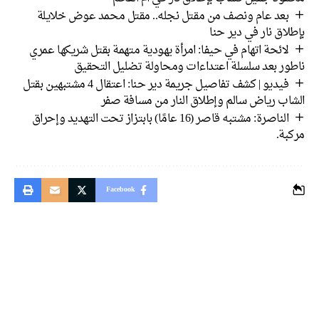
بعد عام ونصف من مقتل نجله.. مقتل محمد عوض خلايلة
اق نار في دير حنا
لائحة اتهام في حيفا: امرأة يهودية متهمة بقتل شريكها عمري
ور بعد سلسلة اعتداءات ومحاولة تضليل التحقيق
فيديو | كشف تفاصيل جريمة دير حنا: اعتقال 4 مشتبهين بقتل
اب رياض سالم وإطلاق النار من مسافة صفر
الناصرة: مشتبه قاصر (16 عامًا) بابتزاز تحت التهديد وإحراق
بة.
Facebook