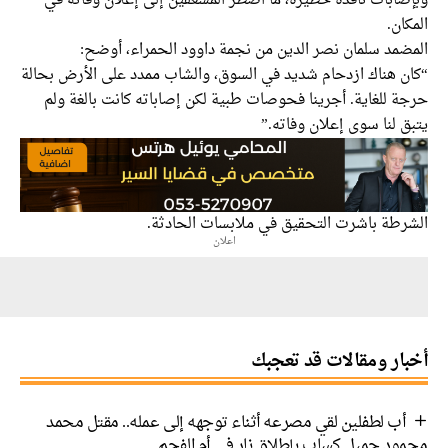
صابات نافذة خطيرة، ما اضطر المسعفين إلى إعلان وفاته في
ان.
ضمد سلمان نصر الدين من نجمة داوود الحمراء، أوضح:
ن هناك ازدحام شديد في السوق، والشاب ممدد على الأرض بحالة
 للغاية. أجرينا فحوصات طبية لكن إصاباته كانت بالغة ولم
 لنا سوى إعلان وفاته.”
رطة باشرت التحقيق في ملابسات الحادثة.
اعلان
ار ومقالات قد تعجبك
أب لطفلين لقي مصرعه أثناء توجهه إلى عمله.. مقتل محمد
ود جميل كساب بإطلاق نار في أم الفحم