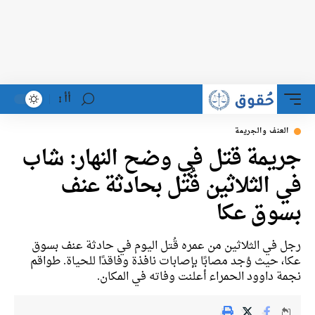
أأ
لعنف والجريمة
يمة قتل في وضح النهار: شاب
 الثلاثين قُتل بحادثة عنف
وق عكا
 في الثلاثين من عمره قُتل اليوم في حادثة عنف بسوق
، حيث وُجد مصابًا بإصابات نافذة وفاقدًا للحياة. طواقم
ة داوود الحمراء أعلنت وفاته في المكان.