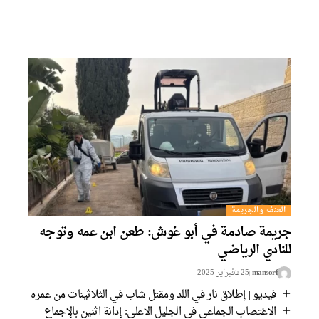
العنف والجريمة
ريمة صادمة في أبو غوش: طعن ابن عمه وتوجه
لنادي الرياضي
mansorf
25 בفبراير 2025
فيديو | إطلاق نار في اللد ومقتل شاب في الثلاثينات من عمره
الاغتصاب الجماعي في الجليل الاعلى: إدانة اثنين بالإجماع