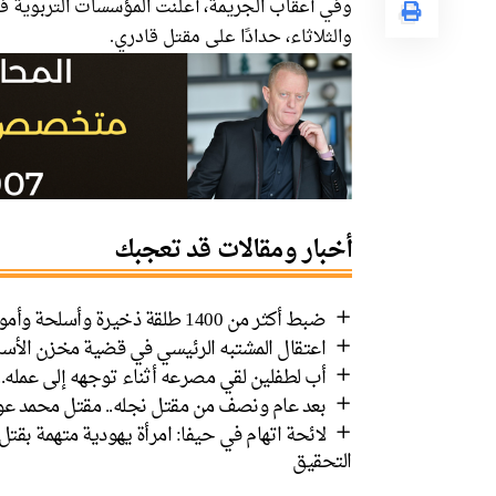
وفي أعقاب الجريمة، أعلنت المؤسسات التربوية في 
والثلاثاء، حدادًا على مقتل قادري.
أخبار ومقالات قد تعجبك
ضبط أكثر من 1400 طلقة ذخيرة وأسلحة وأموال في رهط واعتقال 8 مشتبهين
اعتقال المشتبه الرئيسي في قضية مخزن الأسل
أب لطفلين لقي مصرعه أثناء توجهه إلى عمله.
بعد عام ونصف من مقتل نجله.. مقتل محمد عوض
لائحة اتهام في حيفا: امرأة يهودية متهمة بق
التحقيق