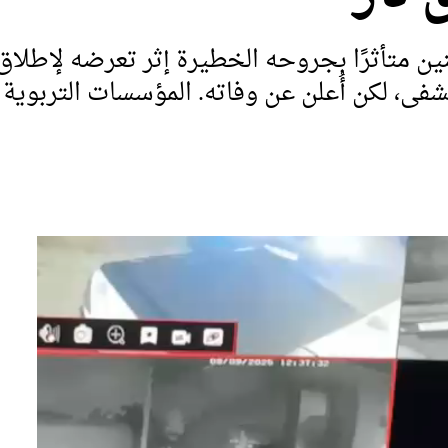
ري (32 عامًا) فجر الاثنين متأثرًا بجروحه الخطيرة إثر ت
فى، لكن أُعلن عن وفاته. المؤسسات التربوية ف