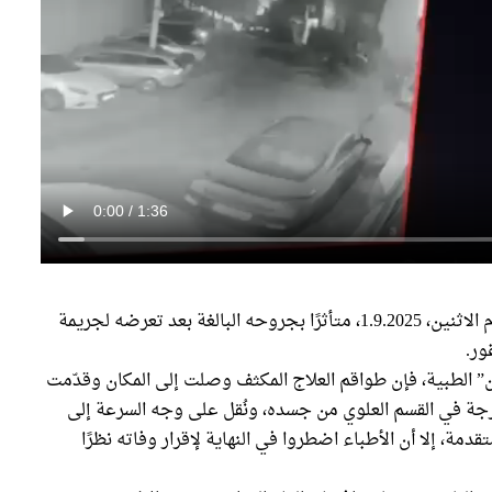
لقي الشاب يزن قادري (32 عامًا) مصرعه فجر اليوم الاثنين، 1.9.2025، متأثرًا بجروحه البالغة بعد تعرضه لجريمة
ور.
لطبية، فإن طواقم العلاج المكثف وصلت إلى المكان وقدّمت
جة في القسم العلوي من جسده، ونُقل على وجه السرعة إلى
دمة، إلا أن الأطباء اضطروا في النهاية لإقرار وفاته نظرًا