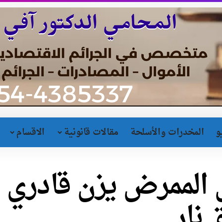
و
المخدرات والأسلحة
مقالات قانونية
الاقسام
 الممرض يزن قادري ف
 نار