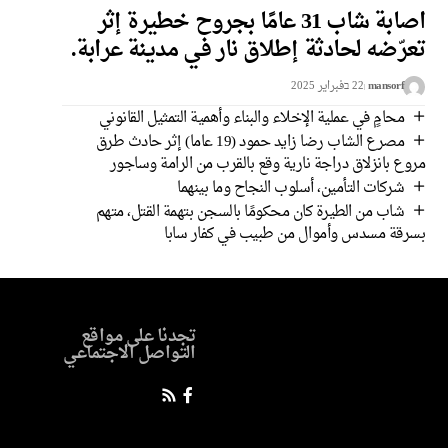
اصابة شاب 31 عامًا بجروح خطيرة إثر
تعرّضه لحادثة إطلاق نار في مدينة عرابة.
mansorf
22 בفبراير 2025
محامٍ في عملية الإخلاء والبناء وأهمية التمثيل القانوني
مصرع الشاب رضا زايد حمود (19 عاما) إثر حادث طرق
مروع بانزلاق دراجة نارية وقع بالقرب من الرامة وساجور
شركات التأمين، أسلوب النجاح وما بينهما
شاب من الطيرة كان محكومًا بالسجن بتهمة القتل، متهم
بسرقة مسدس وأموال من طبيب في كفار سابا
تجدنا على مواقع
التواصل الاجتماعي