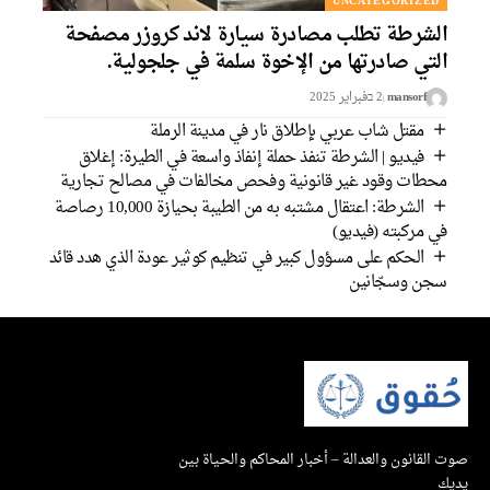
UNCATEGORIZED
الشرطة تطلب مصادرة سيارة لاند كروزر مصفحة
التي صادرتها من الإخوة سلمة في جلجولية.
mansorf
2 בفبراير 2025
مقتل شاب عربي بإطلاق نار في مدينة الرملة
فيديو | الشرطة تنفذ حملة إنفاذ واسعة في الطيرة: إغلاق
محطات وقود غير قانونية وفحص مخالفات في مصالح تجارية
الشرطة: اعتقال مشتبه به من الطيبة بحيازة 10,000 رصاصة
في مركبته (فيديو)
الحكم على مسؤول كبير في تنظيم كوثير عودة الذي هدد قائد
سجن وسجّانين
صوت القانون والعدالة – أخبار المحاكم والحياة بين
يديك