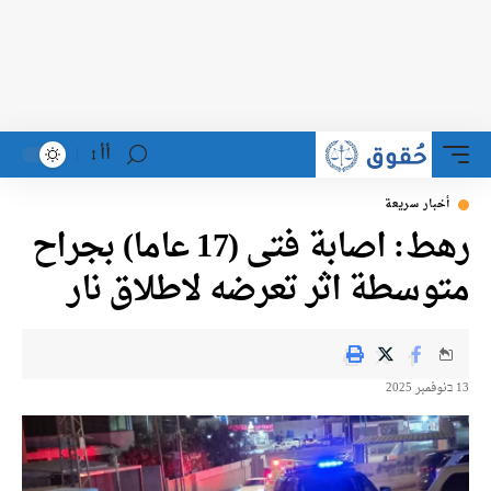
أأ
أخبار سريعة
رهط: اصابة فتى (17 عاما) بجراح
متوسطة اثر تعرضه لاطلاق نار
13 בنوفمبر 2025