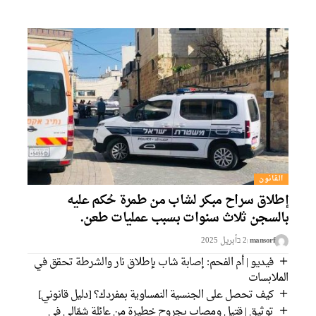
القانون
طلاق سراح مبكر لشاب من طمرة حُكم عليه
السجن ثلاث سنوات بسبب عمليات طعن.
mansorf
2 בأبريل 2025
فيديو | أم الفحم: إصابة شاب بإطلاق نار والشرطة تحقق في
لملابسات
كيف تحصل على الجنسية النمساوية بمفردك؟ [دليل قانوني]
توثيق | قتيل ومصاب بجروح خطيرة من عائلة شمّالي في