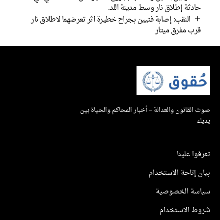
ادثة إطلاق نار وسط مدينة اللد.
النقب: إصابة فتيين بجراح خطيرة اثر تعرضهما لاطلاق نار
رب مفرق ميتار
القانون والعدالة – أخبار المحاكم والحياة بين
ك
وا علينا
 إتاحة الاستخدام
سة الخصوصية
ط الاستخدام