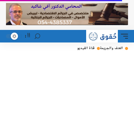
أأ
لعنف والجريمة
قناة الفيديو