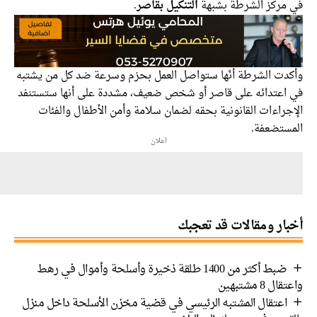
مركز الشرطة بشبهة
التنكيل بقاصر
.
دت الشرطة أنّها ستواصل العمل بحزم وسرعة ضد كل من يشتبه
اعتدائه على قاصر أو شخص ضعيف، مشددة على أنها ستستنفد
راءات القانونية بحقه لضمان سلامة وأمن الأطفال والفئات
ستضعفة.
اعلان
ار ومقالات قد تعجبك
ضبط أكثر من 1400 طلقة ذخيرة وأسلحة وأموال في رهط
 8 مشتبهين
اعتقال المشتبه الرئيسي في قضية مخزن الأسلحة داخل منزل