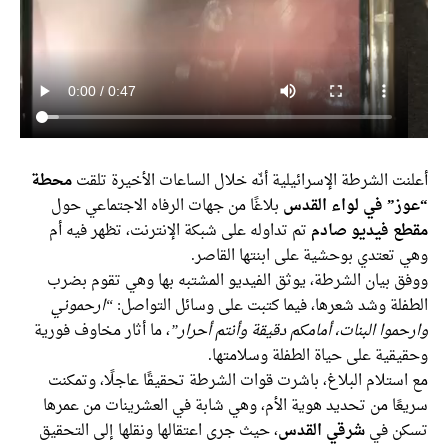
ت الشرطة الإسرائيلية أنّه خلال الساعات الأخيرة تلقت
محطة
ز” في لواء القدس
بلاغًا من جهات الرفاه الاجتماعي حول
ع فيديو صادم
تم تداوله على شبكة الإنترنت، تظهر فيه أم
 تعتدي بوحشية على ابنتها القاصر.
ق بيان الشرطة، يوثق الفيديو المشتبه بها وهي تقوم بضرب
فلة وشد شعرها، فيما كتبت على وسائل التواصل:
“ارحموني
موا البنات، أمامكم دقيقة وأنتم أحرار”
، ما أثار مخاوف فورية
يقية على حياة الطفلة وسلامتها.
ستلام البلاغ، باشرت قوات الشرطة تحقيقًا عاجلًا، وتمكنت
عًا من تحديد هوية الأم، وهي شابة في العشرينات من عمرها
ن في
شرقي القدس
، حيث جرى اعتقالها ونقلها إلى التحقيق