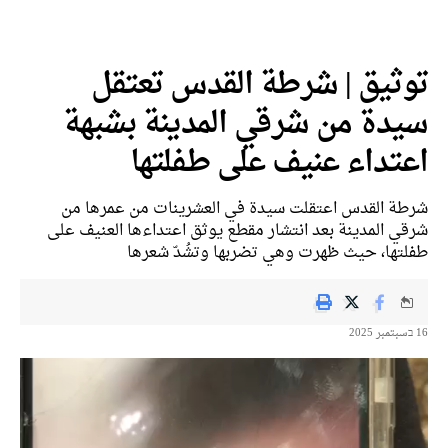
ثيق | شرطة القدس تعتقل
دة من شرقي المدينة بشبهة
تداء عنيف على طفلتها
ة القدس اعتقلت سيدة في العشرينات من عمرها من
ي المدينة بعد انتشار مقطع يوثق اعتداءها العنيف على
تها، حيث ظهرت وهي تضربها وتشُدّ شعرها