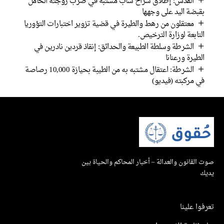
القدس: إطلاق سراح شاب مشتبه في ضرب زوجته الحامل
بقبضة اليد على وجهها
معتقلون من رهط والطيرة في قضية تزوير اختبارات التؤوريا
التابعة لوزارة الترخيص.
الشرطة وسلطة الطبيعة والحدائق: إنقاذ قردين نادرين في
الطيرة ورعنانا
الشرطة: اعتقال مشتبه به من الطيبة بحيازة 10,000 رصاصة
في مركبته (فيديو)
صوت القانون والعدالة – أخبار المحاكم والحياة بين
يديك
تعرفوا علينا