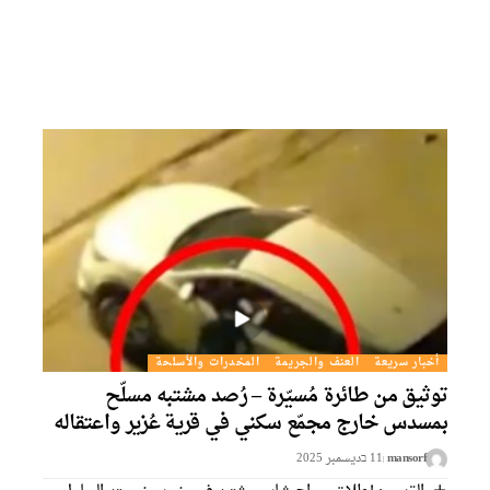
أخبار سريعة
العنف والجريمة
المخدرات والأسلحة
توثيق من طائرة مُسيّرة – رُصد مشتبه مسلّح
بمسدس خارج مجمّع سكني في قرية عُزير واعتقاله
mansorf
11 בديسمبر 2025