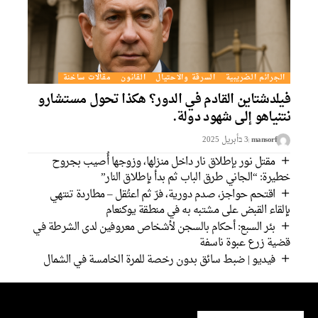
الجرائم الضريبية
السرقة والاحتيال
القانون
مقالات ساخنة
فيلدشتاين القادم في الدور؟ هكذا تحول مستشارو
نتنياهو إلى شهود دولة.
mansorf
3 בأبريل 2025
مقتل نور بإطلاق نار داخل منزلها، وزوجها أُصيب بجروح
خطيرة: “الجاني طرق الباب ثم بدأ بإطلاق النار”
اقتحم حواجز، صدم دورية، فرّ ثم اعتُقل – مطاردة تنتهي
بإلقاء القبض على مشتبه به في منطقة يوكنعام
بئر السبع: أحكام بالسجن لأشخاص معروفين لدى الشرطة في
قضية زرع عبوة ناسفة
فيديو | ضبط سائق بدون رخصة للمرة الخامسة في الشمال