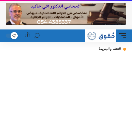
أأ
العنف والجريمة