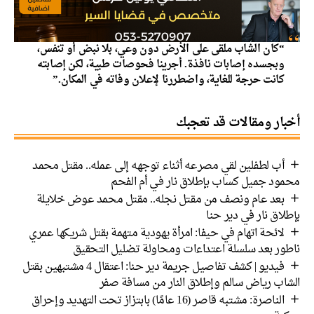
“كان الشاب ملقى على الأرض دون وعي، بلا نبض أو تنفس،
وبجسده إصابات نافذة. أجرينا فحوصات طبية، لكن إصابته
كانت حرجة للغاية، واضطررنا لإعلان وفاته في المكان.”
أخبار ومقالات قد تعجبك
أب لطفلين لقي مصرعه أثناء توجهه إلى عمله.. مقتل محمد
محمود جميل كساب بإطلاق نار في أم الفحم
بعد عام ونصف من مقتل نجله.. مقتل محمد عوض خلايلة
بإطلاق نار في دير حنا
لائحة اتهام في حيفا: امرأة يهودية متهمة بقتل شريكها عمري
ناطور بعد سلسلة اعتداءات ومحاولة تضليل التحقيق
فيديو | كشف تفاصيل جريمة دير حنا: اعتقال 4 مشتبهين بقتل
الشاب رياض سالم وإطلاق النار من مسافة صفر
الناصرة: مشتبه قاصر (16 عامًا) بابتزاز تحت التهديد وإحراق