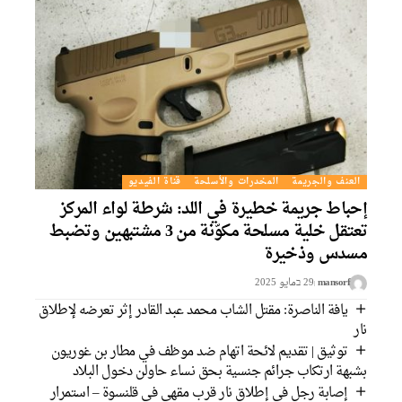
العنف والجريمة
المخدرات والأسلحة
قناة الفيديو
إحباط جريمة خطيرة في اللد: شرطة لواء المركز
تعتقل خلية مسلحة مكوّنة من 3 مشتبهين وتضبط
مسدس وذخيرة
mansorf
29 בمايو 2025
يافة الناصرة: مقتل الشاب محمد عبد القادر إثر تعرضه لإطلاق
نار
توثيق | تقديم لائحة اتهام ضد موظف في مطار بن غوريون
بشبهة ارتكاب جرائم جنسية بحق نساء حاولن دخول البلاد
إصابة رجل في إطلاق نار قرب مقهى في قلنسوة – استمرار