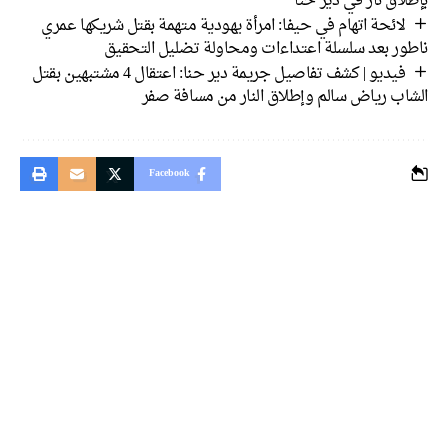
بإطلاق نار في دير حنا
لائحة اتهام في حيفا: امرأة يهودية متهمة بقتل شريكها عمري
ناطور بعد سلسلة اعتداءات ومحاولة تضليل التحقيق
فيديو | كشف تفاصيل جريمة دير حنا: اعتقال 4 مشتبهين بقتل
الشاب رياض سالم وإطلاق النار من مسافة صفر
Facebook