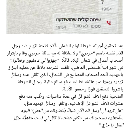
بعد تحقيق أجرته شرطة لواء الشمال، قُدّم لائحة اتهام ضد رجل
قدّم نفسه باسم “حريري” ولا علاقة له مع عائلة حريري وقام بابتزاز
أصحاب أعمال في شمال البلاد قائلًا:
“جهزوا لي 2 مليون وتعالوا.”
في شهر آب/أغسطس الماضي، تلقّت الشرطة بلاغًا عن عملية ابتزاز
بالتهديد لأحد أصحاب المصالح في الشمال، الذي تلقى عدة رسائل
تهديد يوميًا عبر هاتفه تطالبه بدفع مبالغ مالية. رجال الشرطة
باشروا التحقيق فورًا وجمعوا الأدلة.
الضحية دفع آلاف الشواقل في عدة مناسبات، وطُلب منه دفع
عشرات آلاف الشواقل الإضافية، وتلقى رسائل تهديد مثل:
“هل تريد أن أرسل لك الآن شبانًا يأخذونك من العمل؟ اليوم
سأجعلهم يسحبونك من مكان عملك، لا تقل لي لست جاهزًا، جهّز
المال يا حاج.”