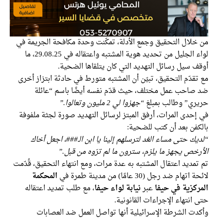
من خلال التحقيق وجمع الأدلة، تمكّنت وحدة مكافحة الجريمة في
لواء الجليل من تحديد هوية المشتبه واعتقاله في 29.08.25، ما
أوقف سيل رسائل التهديد التي كان يتلقاها الضحية.
مع تقدّم التحقيق، تبيّن أن المشتبه متورط في حادثة ابتزاز أخرى
ضد صاحب عمل مختلف، حيث قدّم نفسه أيضًا باسم “عائلة
حريري” وطالب بمبلغ
“جهزوا لي 2 مليون وتعالوا.”
في إحدى المرات، أرفق المبتز لرسائل التهديد صورة لجثة ملفوفة
بالكفن بعد أن كتب للضحية:
“لديك حتى مساء الغد لترسلهم إلينا يا ابن الـ###، اجعل أخاك
الأرخص يجهز ما يلزم، سترون ما لم ترَوه من قبل.”
تم تمديد اعتقال المشتبه به عدة مرات، ومع انتهاء التحقيق، قُدّمت
لائحة اتهام ضد رجل (30 عامًا) من مدينة طمرة في
المحكمة
المركزية في حيفا
عبر
نيابة لواء حيفا
، مع طلب تمديد اعتقاله
حتى انتهاء الإجراءات القانونية.
وأكدت الشرطة الإسرائيلية أنها تواصل العمل ضد العصابات