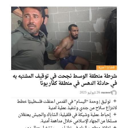
قضايا أمنية
شرطة منطقة الوسط نجحت في توقيف المشتبه به
في حادثة الدهس في منطقة كفار يونا
mansorf
26 בيوليو 2025
توثيق | وحدة “اليسام” في القدس اعتقلت فلسطينيًا خطط
لانتزاع سلاح من جندي وتنفيذ عملية امنية
إحباط عملية وشيكة في قلقيلية: الشاباك والجيش يعتقلان
مسلحًا من الجهاد الإسلامي خلال مداهمة أمنية.