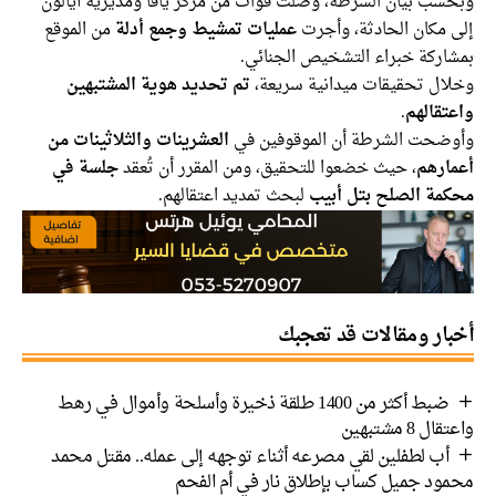
وبحسب بيان الشرطة، وصلت قوات من مركز يافا ومديرية أيالون
إلى مكان الحادثة، وأجرت
عمليات تمشيط وجمع أدلة
من الموقع
بمشاركة خبراء التشخيص الجنائي.
وخلال تحقيقات ميدانية سريعة،
تم تحديد هوية المشتبهين
واعتقالهم
.
وأوضحت الشرطة أن الموقوفين في
العشرينات والثلاثينات من
أعمارهم
، حيث خضعوا للتحقيق، ومن المقرر أن تُعقد
جلسة في
محكمة الصلح بتل أبيب
لبحث تمديد اعتقالهم.
أخبار ومقالات قد تعجبك
ضبط أكثر من 1400 طلقة ذخيرة وأسلحة وأموال في رهط
واعتقال 8 مشتبهين
أب لطفلين لقي مصرعه أثناء توجهه إلى عمله.. مقتل محمد
محمود جميل كساب بإطلاق نار في أم الفحم