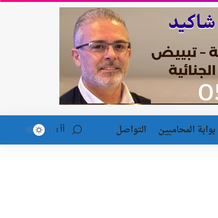
بوابة المحاميين
التواصل
أأ