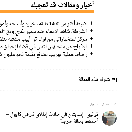
أخبار ومقالات قد تعجبك
ضبط أكثر من 1400 طلقة ذخيرة وأسلحة وأموال في رهط واعتقال 8 مشتبهين
الشرطة: شاهد الادعاء ضد سمير بكري وثّق “لق
مركّز استخباراتي من لواء تل أبيب مشتبه بتل
الإفراج عن مشتبهَين اثنين في قضايا إحراق م
إحباط عملية تهريب بضائع بقيمة نحو مليون شي
شارك هذه المقالة
المقال السابق
توثيق | إصابتان في حادث إطلاق نار في كابول –
أحدهما بحالة حرجة