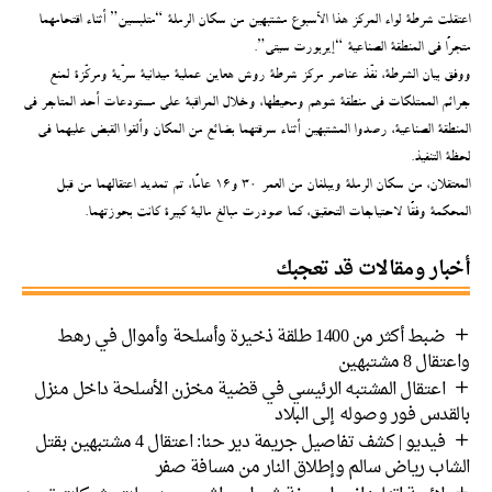
اعتقلت شرطة لواء المركز هذا الأسبوع مشتبهين من سكان الرملة “متلبسين” أثناء اقتحامهما
متجرًا في المنطقة الصناعية “إيربورت سيتي”.
ووفق بيان الشرطة، نفّذ عناصر مركز شرطة روش هعاين عملية ميدانية سرّية ومركّزة لمنع
جرائم الممتلكات في منطقة شوهم ومحيطها، وخلال المراقبة على مستودعات أحد المتاجر في
المنطقة الصناعية، رصدوا المشتبهين أثناء سرقتهما بضائع من المكان وألقوا القبض عليهما في
لحظة التنفيذ.
المعتقلان، من سكان الرملة ويبلغان من العمر 30 و16 عامًا، تم تمديد اعتقالهما من قبل
المحكمة وفقًا لاحتياجات التحقيق، كما صودرت مبالغ مالية كبيرة كانت بحوزتهما.
أخبار ومقالات قد تعجبك
ضبط أكثر من 1400 طلقة ذخيرة وأسلحة وأموال في رهط
واعتقال 8 مشتبهين
اعتقال المشتبه الرئيسي في قضية مخزن الأسلحة داخل منزل
بالقدس فور وصوله إلى البلاد
فيديو | كشف تفاصيل جريمة دير حنا: اعتقال 4 مشتبهين بقتل
الشاب رياض سالم وإطلاق النار من مسافة صفر