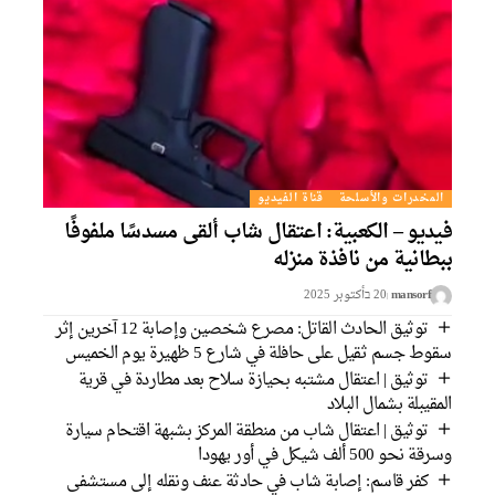
المخدرات والأسلحة
قناة الفيديو
فيديو – الكعبية: اعتقال شاب ألقى مسدسًا ملفوفًا
ببطانية من نافذة منزله
mansorf
20 בأكتوبر 2025
توثيق الحادث القاتل: مصرع شخصين وإصابة 12 آخرين إثر
سقوط جسم ثقيل على حافلة في شارع 5 ظهيرة يوم الخميس
توثيق | اعتقال مشتبه بحيازة سلاح بعد مطاردة في قرية
المقيبلة بشمال البلاد
توثيق | اعتقال شاب من منطقة المركز بشبهة اقتحام سيارة
وسرقة نحو 500 ألف شيكل في أور يهودا
كفر قاسم: إصابة شاب في حادثة عنف ونقله إلى مستشفى