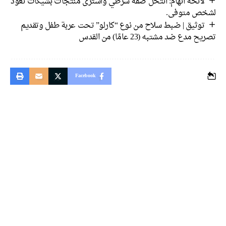
لائحة اتهام: انتحل صفة شرطي واشترى منتجات بشيكات تعود
لشخص متوفى.
توثيق | ضبط سلاح من نوع “كارلو” تحت عربة طفل وتقديم
تصريح مدع ضد مشتبه (23 عامًا) من القدس
Facebook