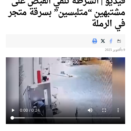
فيديو | الشرطة تلقي القبض على
مشتبهين “متلبسين” بسرقة متجر
في الرملة
9 בأكتوبر 2025