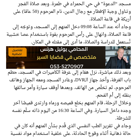
مسجد “الدعوة” في حي الحمراء في طمرة. وبعد صلاة الفجر
وتناول وجبة الإفطار مع رجال الدين، نام المرحوم (50 عامًا) على
أريكة في قاعة الصلاة.
وجاء أنه عند الساعة 09:08 دخل المتهم إلى المسجد، وتوجّه إلى
قاعة الصلاة، وانهال على رأس المرحوم بقوة باستخدام عصا خشبية
تُستعمل للدراسة والصلاة، ما أدى إلى مقتله في المكان.
وبعد ذلك مباشرة، نزل همّام إلى غرفة الكاميرات في المسجد، حطم
باب الغرفة، وأخذ جهاز الـDVR، وغادر المسجد ومعه الجهاز وهاتف
المرحوم، ثم تخلّص من الهاتف. وبعدها أوقف سيارة وأمر سائقها
بنقله إلى أم الفحم.
وخلال الرحلة، قام المتهم بخلع قميصه ورماه وارتدى قميصًا آخر
وجده داخل السيارة. وفي الساعة 16:30 من اليوم ذاته سلّم نفسه
للشرطة.
وجاء في تقرير الطب النفسي الذي قُدم بشأن المتهم أنه كان في
حالة ذهانية أثناء وقوع الحادثة، على خلفية استخدام مواد نفسية