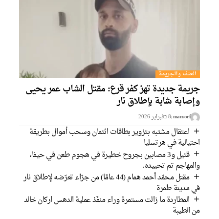
العنف والجريمة
جريمة جديدة تهز كفر قرع: مقتل الشاب عمر يحيى
وإصابة شابة بإطلاق نار
mansorf
8 בفبراير 2026
اعتقال مشتبه بتزوير بطاقات ائتمان وسحب أموال بطريقة
احتيالية في هرتسليا
قتيل و3 مصابين بجروح خطيرة في هجوم طعن في حيفا،
والمهاجم تم تحييده.
مقتل محمّد أحمد همام (44 عامًا) من جرّاء تعرّضه لإطلاق نار
في مدينة طمرة
المطاردة ما زالت مستمرة وراء منفّذ عملية الدهس اركان خالد
من الطيبة