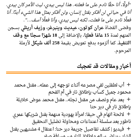
“أولًا، أنا حقًا نادم على ما فعلته. هذا ليس بيدي، ليت الأمر كان بيدي.
أنا في حياتي لن أفكر بقتل إنسان، ولن أفكر بمثل هذا الشيء أبدًا. أنا
فعلًا نادم على ما فعلت، لكنه ليس بيدي، وأنا فعلًا آسف…”.
وقضى القضاة
عران كوتون، عيديت وينبرغر، وزيف أريئلي
بسجن
المتهم لمدة
15 عامًا فعليًا
، بالإضافة إلى
18 شهرًا سجنًا مع وقف
التنفيذ
. كما ألزموه بدفع تعويض بقيمة
258 ألف شيكل
لأرملة
المرحوم.
أخبار ومقالات قد تعجبك
أب لطفلين لقي مصرعه أثناء توجهه إلى عمله.. مقتل محمد
محمود جميل كساب بإطلاق نار في أم الفحم
بعد عام ونصف من مقتل نجله.. مقتل محمد عوض خلايلة
بإطلاق نار في دير حنا
لائحة اتهام في حيفا: امرأة يهودية متهمة بقتل شريكها عمري
ناطور بعد سلسلة اعتداءات ومحاولة تضليل التحقيق
فيديو | كشف تفاصيل جريمة دير حنا: اعتقال 4 مشتبهين بقتل
الشاب رياض سالم وإطلاق النار من مسافة صفر