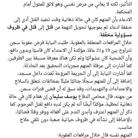
التأثير، لكنه لا يعاني من مرض نفسي وهو لائق للمثول أمام
المحكمة.
الادعاء بأن المتهم كان في حالة ذهانية وقت تنفيذ القتل أدى إلى
صفقة ادعاء تم بموجبها تحويل التهمة من
قتل
إلى
قتل في ظروف
مسؤولية مخفّفة
.
خلال المرافعات المتعلقة بالعقوبة، طلبت النيابة فرض عقوبة سجن
تتراوح بين 19 و21 عامًا، مؤكدة أن الاعتداء كان قاسيًا وبدون دافع،
وأن الضحية كان عشوائيًا ولم تكن هناك معرفة مسبقة بين الطرفين،
كما أشارت إلى عرقلة المتهم مجريات التحقيق بعد الحادثة.
كما أشارت النيابة إلى أن الجريمة المروّعة نُفذت داخل مسجد،
إضافة إلى أن للمتهم سجلًا جنائيًا مليئًا بمخالفات تتعلق بالسلاح
والاعتداءات والتهديدات، وقد سبق له أن قضى فترات سجن.
من جهته، قال محامي الدفاع
يوسف سليمان
إن همّام كان في حالة
ذهانية لحظية، مؤكدًا أيضًا أنه لم يكن لديه دافع لقتل المرحوم. كما
ذكر أن المتهم اعترف وأبدى الندم على أفعاله ووفر وقتًا قضائيًا،
بالإضافة إلى نشأته في ظروف حياتية صعبة دون تلقي علاج
مناسب.
المتهم نفسه قال خلال مرافعات العقوبة: