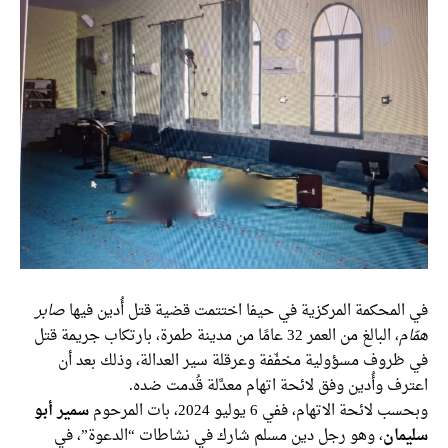
في المحكمة المركزية في حيفا اختتمت قضية قتل أُدين فيها
صابر
همّام
، البالغ من العمر 32 عامًا من مدينة طمرة، بارتكاب جريمة قتل
في ظروف مسؤولية مخفّفة وعرقلة سير العدالة، وذلك بعد أن
اعترف وأُدين وفق لائحة اتهام معدَّلة قُدمت ضده.
وبحسب لائحة الاتهام، ففي 6 يوليو 2024، بات المرحوم
سمير أبو
سليمان
، وهو رجل دين مسلم شارك في نشاطات “الدعوة”، في