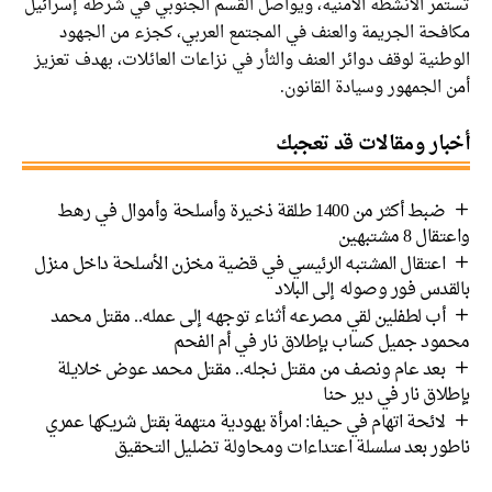
تستمر الأنشطة الأمنية، ويواصل القسم الجنوبي في شرطة إسرائيل
مكافحة الجريمة والعنف في المجتمع العربي، كجزء من الجهود
الوطنية لوقف دوائر العنف والثأر في نزاعات العائلات، بهدف تعزيز
أمن الجمهور وسيادة القانون.
أخبار ومقالات قد تعجبك
ضبط أكثر من 1400 طلقة ذخيرة وأسلحة وأموال في رهط
واعتقال 8 مشتبهين
اعتقال المشتبه الرئيسي في قضية مخزن الأسلحة داخل منزل
بالقدس فور وصوله إلى البلاد
أب لطفلين لقي مصرعه أثناء توجهه إلى عمله.. مقتل محمد
محمود جميل كساب بإطلاق نار في أم الفحم
بعد عام ونصف من مقتل نجله.. مقتل محمد عوض خلايلة
بإطلاق نار في دير حنا
لائحة اتهام في حيفا: امرأة يهودية متهمة بقتل شريكها عمري
ناطور بعد سلسلة اعتداءات ومحاولة تضليل التحقيق