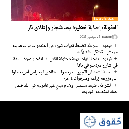
العنف والجريمة
العفولة: إصابة خطيرة بعد شجار وإطلاق نار
mansorf
5 בسبتمبر 2025
فيديو | الشرطة تضبط كميات كبيرة من المخدرات قرب مدينة
حريش وتعتقل مشتبهاً به
فيديو | لائحة اتهام بتهمة محاولة القتل إثر انفجار عبوة ناسفة
في شارع مزدحم في يافا
عملية الاحتيال الكبرى للماريجوانا: تظاهروا بحراس أمن، دخلوا
إلى مزرعة زراعة وسرقوا 1.2 طن
الشرطة: ضبط مسدس وهدم مبانٍ غير قانونية في اللد ضمن
حملة لمكافحة الجريمة