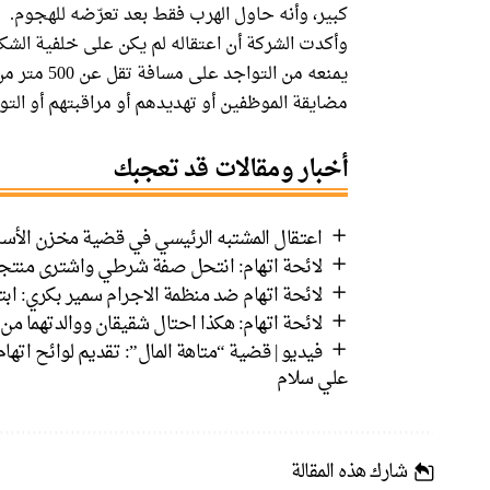
كبير، وأنه حاول الهرب فقط بعد تعرّضه للهجوم.
وأكدت الشركة أن اعتقاله لم يكن على خلفية الشكوى
يمنعه من ال
مضايقة الموظفين أو تهديدهم أو مراقبتهم أو الت
أخبار ومقالات قد تعجبك
اعتقال المشتبه الرئيسي في قضية مخزن الأسل
لائحة اتهام: انتحل صفة شرطي واشترى منت
لائحة اتهام ضد منظمة الاجرام سمير بكري: ابت
لائحة اتهام: هكذا احتال شقيقان ووالدتهما من دبورية عل
فيديو | قضية “متاهة المال”: تقديم لوائح اتها
علي سلام
شارك هذه المقالة