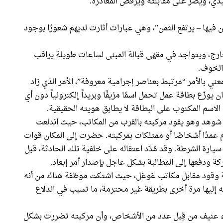
فيذي، ويصرّ على مقابلته ويرفض المغادرة.
 فيها – يرتفع الثمن”، وهي عبارات أثارت لديهم شعورًا بوجود
رج، ويتواجد في مقهى قبالة المبنى لساعات طويلة يراقب
الخوف.
معني بالأمر “مرتبط بعناصر إجرامية معروفة”، الأمر الذي زاد
 يوزّع بطاقة عمل تحمل اسمًا مزيفًا وبريداً إلكترونياً دون أي
الاسم المكتوب على البطاقة لا يطابق هويته الحقيقية.
 الثاني (نوفمبر)، شوهد وهو يقود مركبته بالقرب من المكاتب، حيث اندلعت
م عمدًا أشخاصًا أو ممتلكات بمركبته. حضرت إلى المكان قوات
سيارة الشرطة. وقد مُدّد اعتقاله على خلفية تلك الحادثة، قبل
ركة ودفعها إلى المطالبة بشكل عاجل بإصدار أمر إبعاد.
 وقود مقابل مكاتب غوغل، حيث اشتكت موظفة هناك من أنه
ه إليها مرة أخرى بطريقة غير محترمة، ما تسبب في اندلاع
اء عنيف من قِبل عدد من الأشخاص، وأن مركبته تضررت بشكل