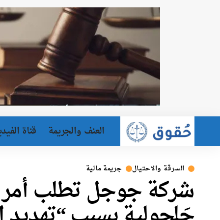
العنف والجريمة
قناة الفيدي
السرقة والاحتيال
جريمة مالية
شركة جوجل تطلب أمر إب
جَلجولية بسبب “تهديد ال