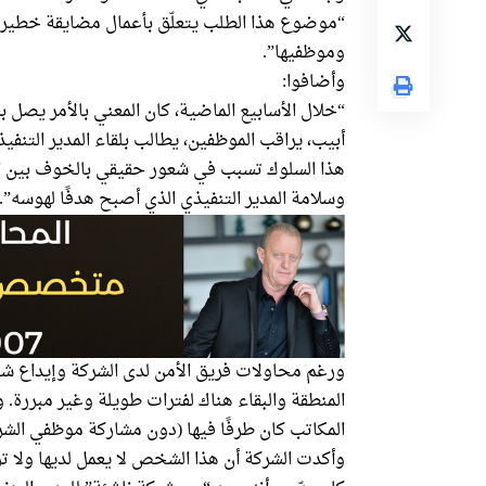
“موضوع هذا الطلب يتعلّق بأعمال مضايقة خطيرة،
وموظفيها”.
وأضافوا:
“خلال الأسابيع الماضية، كان المعني بالأمر يص
أبيب، يراقب الموظفين، يطالب بلقاء المدير التنف
هذا السلوك تسبب في شعور حقيقي بالخوف بين الم
وسلامة المدير التنفيذي الذي أصبح هدفًا لهوسه”.
ورغم محاولات فريق الأمن لدى الشركة وإيداع شك
المنطقة والبقاء هناك لفترات طويلة وغير مبررة.
المكاتب كان طرفًا فيها (دون مشاركة موظفي الشر
وأكدت الشركة أن هذا الشخص لا يعمل لديها ولا ت