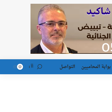
بوابة المحاميين
التواصل
أأ