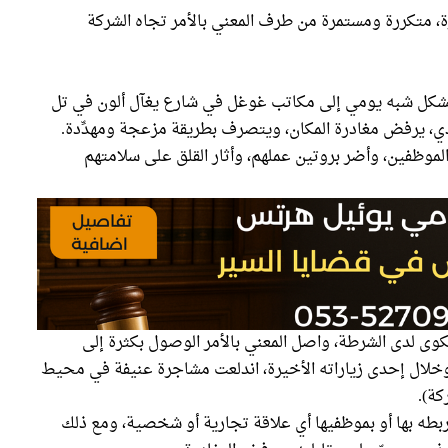
 متكررة ومستمرة من طرف المعني بالأمر تجاه الشركة
ل بشكل شبه يومي إلى مكاتب غوغل في شارع يغآل ألون في تل
يذي، يرفض مغادرة المكان، ويتصرف بطريقة مزعجة ومهدِّدة.
وظفين، وأضر بروتين عملهم، وأثار القلق على سلامتهم
وى لدى الشرطة، واصل المعني بالأمر الوصول بكثرة إلى
 وخلال إحدى زياراته الأخيرة، اندلعت مشاجرة عنيفة في محيط
كة).
ربطه بها أو بموظفيها أي علاقة تجارية أو شخصية، ومع ذلك