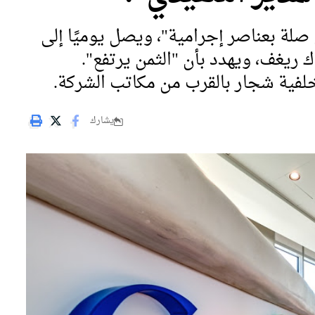
صلة بعناصر إجرامية"، ويصل يوميًا إلى
اك ريغف، ويهدد بأن "الثمن يرتفع".
 خلفية شجار بالقرب من مكاتب الشركة.
يشارك