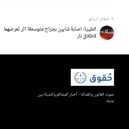
المقال السابق
الطيرة: اصابة شابين بجراح متوسطة اثر تعرضهما
لاطلاق نار
صوت القانون والعدالة – أخبار المحاكم والحياة بين
يديك