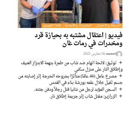
السرقة والاحتيال
المخدرات والأسلحة
قناة الفيديو
فيديو | اعتقال مشتبه به بحيازة قرد
ومخدرات في رمات غان
mansorf
16 בمارس 2025
توثيق: لائحة اتهام ضد شاب من طمرة بتهمة الابتزاز العنيف
وإطلاق النار على منزل سكني
مصرع عامل (44 عامًا) متأثرًا بجروحه الحرجة إثر إصابته من
جسم ثقيل خلال علمه بورشة بناء في القدس
السجن المؤبد لرجل من نتانيا قتل رجلاً ودفن جثته.
الزرازير: مقتل شاب إثر جريمة إطلاق نار.