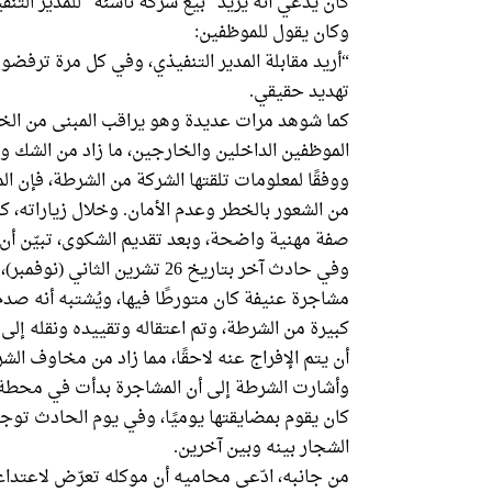
كان يدّعي أنه يريد “بيع شركة ناشئة” للمدير التن
وكان يقول للموظفين:
“أريد مقابلة المدير التنفيذي، وفي كل مرة ترفضون
تهديد حقيقي.
كما شوهد مرات عديدة وهو يراقب المبنى من الخا
الموظفين الداخلين والخارجين، ما زاد من الشك و
ووفقًا لمعلومات تلقتها الشركة من الشرطة، فإن ال
من الشعور بالخطر وعدم الأمان. وخلال زياراته، كان
صفة مهنية واضحة، وبعد تقديم الشكوى، تبيّن أن 
وفي حادث آخر بتاريخ 26 تشرين
مشاجرة عنيفة كان متورطًا فيها، ويُشتبه أنه صد
كبيرة من الشرطة، وتم اعتقاله وتقييده ونقله إلى 
أن يتم الإفراج عنه لاحقًا، مما زاد من مخاوف الش
وأشارت الشرطة إلى أن المشاجرة بدأت في محطة
كان يقوم بمضايقتها يوميًا، وفي يوم الحادث توج
الشجار بينه وبين آخرين.
من جانبه، ادّعى محاميه أن موكله تعرّض لاعتد