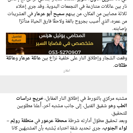
بين عائلات متنازعة في التجمعات البدوية. وقد جرى إخلاء
ة مصابين من المكان، من بينهم
سميح أبو عرعار
في العشرينات
مره، الذي أُصيب بجروح بالغة ولاحقًا فارق الحياة متأثرًا
بته.
ت الشجار وإطلاق النار على خلفية نزاع بين
عائلة عرعار
و
عائلة
ات
.
اعلان
ه مركزي بالتورط في إطلاق النار المقابل،
خريج دراسات
ب
وهو شقيق القتيل، إلى جانب مشتبه آخر، أُعلنا مطلوبين
حقيق.
د تحقيق مطوّل أدارته شرطة
محطة عرعور
في
منطقة روتِم –
ء الجنوب
، جرى تحديد شقة اختباء يُشتبه بأن المشتبهَين كانا