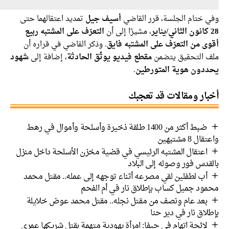
 ختام الجلسة، قرر القاضي
أسيف جيل
تمديد اعتقالهما حتى
، مشيرًا إلى أن
التعرّف على المشتبه ربيع
ى من التعرّف على المشتبه فايق
. وذكر القاضي في قراره أن
 التحقيق يتضمن
مقطع فيديو يوثّق الحادثة
، إضافة إلى
شهود
دون هوية المتورطين
.
ار ومقالات قد تعجبك
ضبط أكثر من 1400 طلقة ذخيرة وأسلحة وأموال في رهط
 8 مشتبهين
اعتقال المشتبه الرئيسي في قضية مخزن الأسلحة داخل منزل
دس فور وصوله إلى البلاد
أب لطفلين لقي مصرعه أثناء توجهه إلى عمله.. مقتل محمد
ود جميل كساب بإطلاق نار في أم الفحم
بعد عام ونصف من مقتل نجله.. مقتل محمد عوض خلايلة
اق نار في دير حنا
لائحة اتهام في حيفا: امرأة يهودية متهمة بقتل شريكها عمري