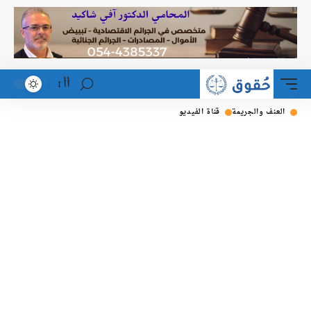
أأ
لعنف والجريمة
قناة الفيديو