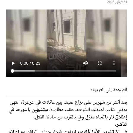
جمة إلى العربية:
 أكثر من شهرين على نزاع عنيف بين عائلات في
عرعرة
، انتهى
تل شاب، اعتقلت الشرطة، عقب مطاردة،
مشتبهَين بالتورط في
اق نار باتجاه منزل
وقع بالقرب من حادثة القتل.
ير:
31 تشرين الأول/أكتوبر
اندلعت شجار جماعي ترافق مع إطلاق