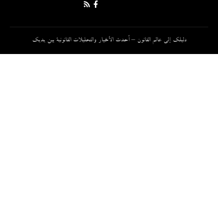
دليلك إلى عالم القانون – أحدث الأخبار والتحليلات القانونية بين يديك