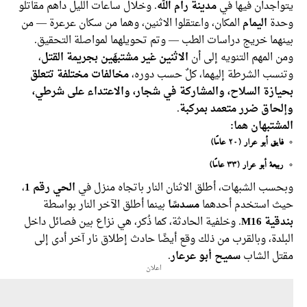
اجدان فيها في
مدينة رام الله
. وخلال ساعات الليل داهم مقاتلو
ة
اليمام
المكان، واعتقلوا الاثنين، وهما من سكان عرعرة — من
هما خريج دراسات الطب — وتم تحويلهما لمواصلة التحقيق.
المهم التنويه إلى أن
الاثنين غير مشتبهَين بجريمة القتل
،
سب الشرطة إليهما، كلٌ حسب دوره،
مخالفات مختلفة تتعلق
ازة السلاح، والمشاركة في شجار، والاعتداء على شرطي،
حاق ضرر متعمد بمركبة
.
تبهان هما:
يق أبو عرار (20 عامًا)
يعة أبو عرار (33 عامًا)
ب الشبهات، أطلق الاثنان النار باتجاه منزل في
الحي رقم 1
،
 استخدم أحدهما
مسدسًا
بينما أطلق الآخر النار بواسطة
ة M16
. وخلفية الحادثة، كما ذُكر، هي نزاع بين فصائل داخل
دة، وبالقرب من ذلك وقع أيضًا حادث إطلاق نار آخر أدى إلى
ل الشاب
سميح أبو عرعار
.
اعلان