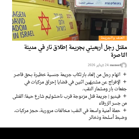
العنف والجريمة
قتل رجل أربعيني بجريمة إطلاق نار في مدينة
لناصرة
mansorf
24 בيناير 2026
اتهام رجل من إلعاد بارتكاب جريمة جنسية خطيرة بحق قاصر
الإفراج عن مشتبهَين اثنين في قضايا إحراق مركبات في
فعات بار ومشمار النقب.
فيديو | جريمة قتل مزدوجة قرب ناحشوليم شارع حيفا: القتلى
ن جسر الزرقاء
حملة أمنية واسعة في النقب: مخالفات مرورية، حجز مركبات،
ضبط أسلحة وذخائر