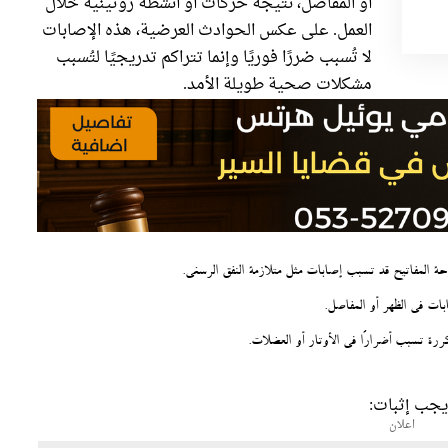
أو المفاصل، نتيجة حركات أو أنشطة روتينية خلال
العمل. على عكس الحوادث العرضية، هذه الإصابات
لا تُسبب ضررًا فوريًا وإنما تتراكم تدريجيًا لتُسبب
مشكلات صحية طويلة الأمد.
حة المفاتيح قد تسبب إصابات مثل متلازمة النفق الرسغي.
بات في الظهر أو المفاصل.
رة تسبب أضرارًا في الأوتار أو العضلات.
يجب إثبات:
اعلان