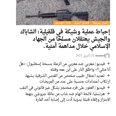
أخبار سريعة
قضايا أمنية
قناة الفيديو
إحباط عملية وشيكة في قلقيلية: الشاباك
والجيش يعتقلان مسلحًا من الجهاد
الإسلامي خلال مداهمة أمنية.
mansorf
25 בأبريل 2025
فيديو | مغربي ضد مغربي من الرملة بنسخة إسطنبول: «هل
أنا مثلي؟» واطلق النار على ابن عمه وقتله
تمديد اعتقال طبيب مختص من القدس الشرقية بشبهة
ارتكاب اعتداءات جنسية على عدد من المريضات
فيديو | العثور على قرد محتجز بشكل غير قانوني في النقب
هرتسليا: لائحة اتهام ضد شاب من عائلة جروشِي بتهمة
الابتزاز وإلقاء قنبلة يدوية أدت إلى إصابة أحد المارة