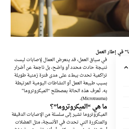
” في إطار العمل
في سياق العمل، قد يتعرض العمال لإصابات ليست
نتيجة حادث محدد أو واضح، بل ناجمة عن أضرار
تراكمية تحدث ببطء على مدى فترة زمنية طويلة
بسبب طبيعة العمل أو النشاطات اليومية المرتبطة
به. تُعرف هذه الحالة بمصطلح “الميكروتروما”
(Microtrauma).
ما هي “الميكروتروما”؟
الميكروتروما تشير إلى سلسلة من الإصابات الدقيقة
والمتكررة التي تحدث في الأنسجة، مثل العضلات