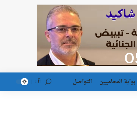
بوابة المحاميين
التواصل
أأ