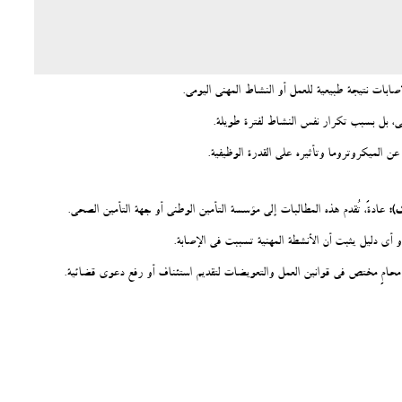
بات نتيجة طبيعية للعمل أو النشاط المهني اليومي.
 بل بسبب تكرار نفس النشاط لفترة طويلة.
عن الميكروتروما وتأثيره على القدرة الوظيفية.
ك):
عادةً، تُقدم هذه المطالبات إلى مؤسسة التأمين الوطني أو جهة التأمين الصحي.
و أي دليل يثبت أن الأنشطة المهنية تسببت في الإصابة.
امٍ مختص في قوانين العمل والتعويضات لتقديم استئناف أو رفع دعوى قضائية.