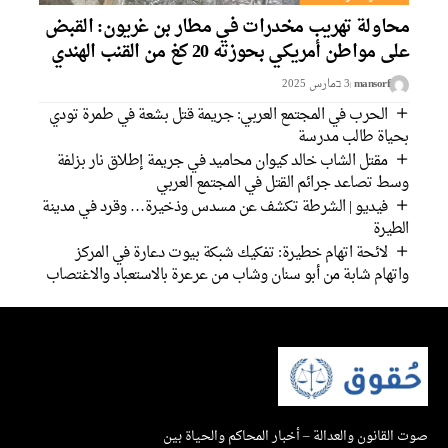
حاولة تهريب مخدرات في مطار بن غريون: القبض
لى مواطن أمريكي بحوزته 20 كغ من القنب الهندي
mansorf
3 בمارس 2025
الحرب في المجتمع العربي: جريمة قتل بشعة في طمرة تودي
حياة طالب مدرسة
مقتل الشاب خالد كيوان محاميد في جريمة إطلاق نار بزلفة
سط تصاعد جرائم القتل في المجتمع العربي
فيديو | الشرطة تكشف عن مسدس وذخيرة… وقرد في مدينة
لطيرة
لائحة اتهام خطيرة: تفكيك شبكة بيوت دعارة في المركز
اتهام شابة من أبو سنان وشاب من عرعرة بالاستعباد والاغتصاب
القانون والعدالة – أخبار المحاكم والحياة بين