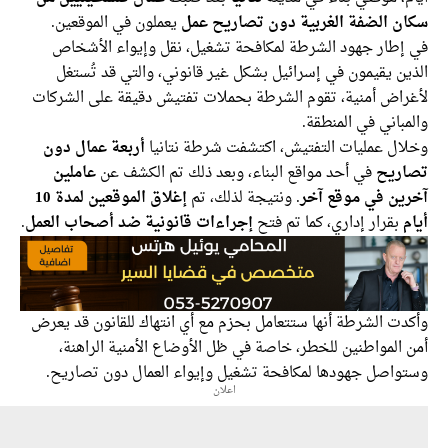
ن الضفة الغربية دون تصاريح عمل
يعملون في الموقعين.
إطار جهود الشرطة لمكافحة تشغيل، نقل وإيواء الأشخاص
ن يقيمون في إسرائيل بشكل غير قانوني، والتي قد تُستغل
راض أمنية، تقوم الشرطة بحملات تفتيش دقيقة على الشركات
باني في المنطقة.
ال عمليات التفتيش، اكتشفت شرطة نتانيا
أربعة عمال دون
ريح
في أحد مواقع البناء، وبعد ذلك تم الكشف عن
عاملين
ين في موقع آخر
. ونتيجة لذلك، تم
إغلاق الموقعين لمدة 10
بقرار إداري، كما تم فتح
إجراءات قانونية ضد أصحاب العمل
.
دت الشرطة أنها ستتعامل بحزم مع أي انتهاك للقانون قد يعرض
المواطنين للخطر، خاصة في ظل الأوضاع الأمنية الراهنة،
واصل جهودها لمكافحة تشغيل وإيواء العمال دون تصاريح.
اعلان