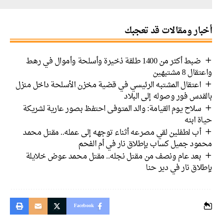
ار ومقالات قد تعجبك
ضبط أكثر من 1400 طلقة ذخيرة وأسلحة وأموال في رهط
 8 مشتبهين
اعتقال المشتبه الرئيسي في قضية مخزن الأسلحة داخل منزل
دس فور وصوله إلى البلاد
سلاح يوم القيامة: والد المتوفى احتفظ بصور عارية لشريكة
 ابنه
أب لطفلين لقي مصرعه أثناء توجهه إلى عمله.. مقتل محمد
ود جميل كساب بإطلاق نار في أم الفحم
بعد عام ونصف من مقتل نجله.. مقتل محمد عوض خلايلة
اق نار في دير حنا
Facebook