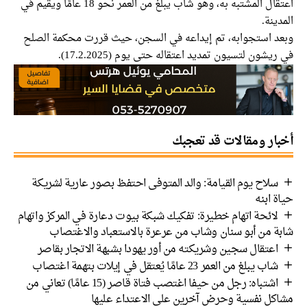
اعتقال المشتبه به، وهو شاب يبلغ من العمر نحو 18 عامًا ويقيم في
المدينة.
وبعد استجوابه، تم إيداعه في السجن، حيث قررت محكمة الصلح
في ريشون لتسيون تمديد اعتقاله حتى يوم (17.2.2025).
أخبار ومقالات قد تعجبك
سلاح يوم القيامة: والد المتوفى احتفظ بصور عارية لشريكة
حياة ابنه
لائحة اتهام خطيرة: تفكيك شبكة بيوت دعارة في المركز واتهام
شابة من أبو سنان وشاب من عرعرة بالاستعباد والاغتصاب
اعتقال سجين وشريكته من أور يهودا بشبهة الاتجار بقاصر
شاب يبلغ من العمر 23 عامًا يُعتقل في إيلات بتهمة اغتصاب
اشتباه: رجل من حيفا اغتصب فتاة قاصر (15 عامًا) تعاني من
مشاكل نفسية وحرض آخرين على الاعتداء عليها