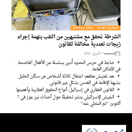
الجنائية العامة
عائلة وعلاقات
الشرطة تحقق مع مشتبهين من النقب بتهمة إجراء
زيجات تعددية مخالفة للقانون
mansorf
7 בأبريل 2025
ضابط في حرس الحدود أُدين بسلسلة من الأفعال الفاضحة
في الأماكن العامة.
بعد تفتيش مطعم- اعتقال ثلاثة أشخاص من سكّان الخليل
بشبهة الإقامة في القدس بشكلٍ غير قانوني
القانون العقاري في إسرائيل: أنواع الحقوق العقارية وأهميتها
الجيش الإسرائيلي ينشر تحقيقًا حول أحداث نير عوز في 7
أكتوبر: “تم التخلي عنه”