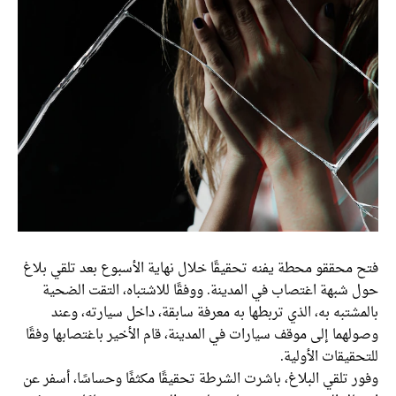
فتح محققو محطة يفنه تحقيقًا خلال نهاية الأسبوع بعد تلقي بلاغ
حول شبهة اغتصاب في المدينة. ووفقًا للاشتباه، التقت الضحية
بالمشتبه به، الذي تربطها به معرفة سابقة، داخل سيارته، وعند
وصولهما إلى موقف سيارات في المدينة، قام الأخير باغتصابها وفقًا
للتحقيقات الأولية.
وفور تلقي البلاغ، باشرت الشرطة تحقيقًا مكثفًا وحساسًا، أسفر عن