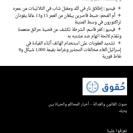
فيديو | إطلاق نار في اللد ومقتل شاب في الثلاثينات من عمره
أم الفحم: ضبط قاصرين يبلغان من العمر 15 و13 عامًا يقودان
تراكتورون في وسط المدينة
فيديو | كفر قاسم: الشرطة تكشف عن قضية حرائق متعمدة
وتقدّم لائحة اتهام ضد مشتبه به
تشديد العقوبات على استخدام الهاتف أثناء القيادة في
إسرائيل:الغاء مخالفات التحذير وغرامة بقيمة 1,000 شيكل و8
نقاط فورية
صوت القانون والعدالة – أخبار المحاكم والحياة بين
يديك
تعرفوا علينا