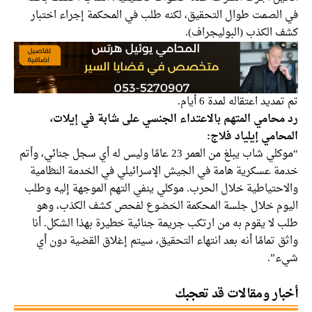
في الصمت طوال التحقيق، لكنه طلب في المحكمة إجراء اختبار
كشف الكذب (البوليجراف).
تم تمديد اعتقاله لمدة 6 أيام.
رد محامي المتهم بالاعتداء الجنسي على شابة في إيلات،
المحامي إيلياد فلاج:
“موكلي شاب يبلغ من العمر 23 عامًا وليس له أي سجل جنائي، وأتم
خدمة عسكرية هامة في الجيش الإسرائيلي في الخدمة النظامية
والاحتياطية خلال الحرب. موكلي ينفي التهم الموجهة إليه وطلب
اليوم خلال جلسة المحكمة الخضوع لفحص كشف الكذب، وهو
طلب لا يقوم به من ارتكب جريمة جنائية خطيرة بهذا الشكل. أنا
واثق تمامًا أنه بعد انتهاء التحقيق، سيتم إغلاق القضية دون أي
شيء”.
أخبار ومقالات قد تعجبك