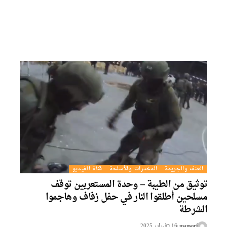
العنف والجريمة
المخدرات والأسلحة
قناة الفيديو
توثيق من الطيبة – وحدة المستعربين توقف
مسلحين أطلقوا النار في حفل زفاف وهاجموا
الشرطة
mansorf
16 בفبراير 2025