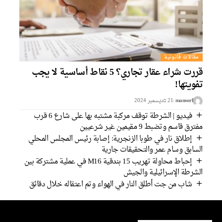
مقالات قانونية
قررت شراء عقار تجاري؟ 5 نقاط أساسية لا يجب
تفويتها!
mansorf
21 בديسمبر 2024
فيديو | الشرطة توقف مركبة مشتبه بها على شارع 6 قرب
مفترق قاسم وتضبط 9 مقيمين غير شرعيين
إطلاق نار في طوبا الزنجرية: إصابة رئيس المجلس المحلي
السابق وسام عمر والتحقيقات جارية
إحباط محاولة تهريب 15 بندقية M16 في عملية مشتركة بين
الشرطة الإسرائيلية والجيش
شاب من جت أطلق النار في الهواء وتم اعتقاله خلال دقائق