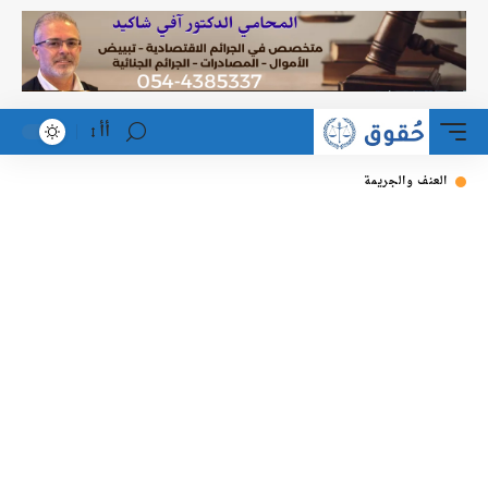
أأ
العنف والجريمة