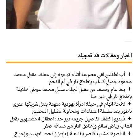
أخبار ومقالات قد تعجبك
أب لطفلين لقي مصرعه أثناء توجهه إلى عمله.. مقتل محمد
محمود جميل كساب بإطلاق نار في أم الفحم
بعد عام ونصف من مقتل نجله.. مقتل محمد عوض خلايلة
بإطلاق نار في دير حنا
لائحة اتهام في حيفا: امرأة يهودية متهمة بقتل شريكها عمري
ناطور بعد سلسلة اعتداءات ومحاولة تضليل التحقيق
فيديو | كشف تفاصيل جريمة دير حنا: اعتقال 4 مشتبهين بقتل
الشاب رياض سالم وإطلاق النار من مسافة صفر
الناصرة: مشتبه قاصر (16 عامًا) بابتزاز تحت التهديد وإحراق