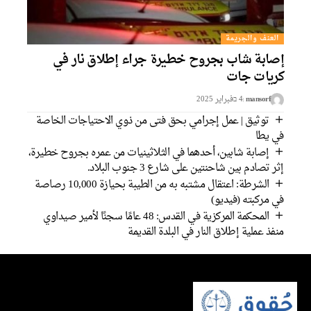
العنف والجريمة
إصابة شاب بجروح خطيرة جراء إطلاق نار في
كريات جات
mansorf
4 בفبراير 2025
توثيق | عمل إجرامي بحق فتى من ذوي الاحتياجات الخاصة
في يطا
إصابة شابين، أحدهما في الثلاثينيات من عمره بجروح خطيرة،
إثر تصادم بين شاحنتين على شارع 3 جنوب البلاد.
الشرطة: اعتقال مشتبه به من الطيبة بحيازة 10,000 رصاصة
في مركبته (فيديو)
المحكمة المركزية في القدس: 48 عامًا سجنًا لأمير صيداوي
منفذ عملية إطلاق النار في البلدة القديمة