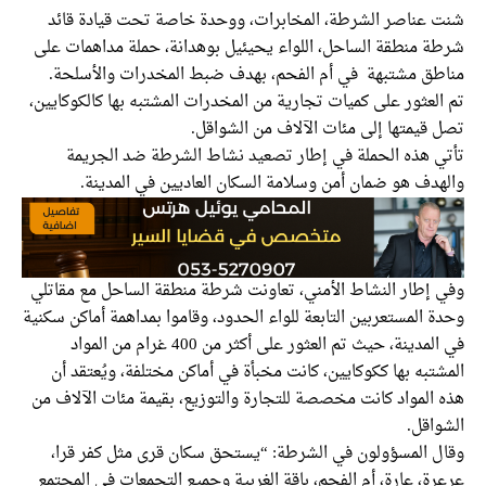
شنت عناصر الشرطة، المخابرات، ووحدة خاصة تحت قيادة قائد
شرطة منطقة الساحل، اللواء يحيئيل بوهدانة، حملة مداهمات على
مناطق مشتبهة في أم الفحم، بهدف ضبط المخدرات والأسلحة.
تم العثور على كميات تجارية من المخدرات المشتبه بها كالكوكايين،
تصل قيمتها إلى مئات الآلاف من الشواقل.
تأتي هذه الحملة في إطار تصعيد نشاط الشرطة ضد الجريمة
والهدف هو ضمان أمن وسلامة السكان العاديين في المدينة.
وفي إطار النشاط الأمني، تعاونت شرطة منطقة الساحل مع مقاتلي
وحدة المستعربين التابعة للواء الحدود، وقاموا بمداهمة أماكن سكنية
في المدينة، حيث تم العثور على أكثر من 400 غرام من المواد
المشتبه بها ككوكايين، كانت مخبأة في أماكن مختلفة، ويُعتقد أن
هذه المواد كانت مخصصة للتجارة والتوزيع، بقيمة مئات الآلاف من
الشواقل.
وقال المسؤولون في الشرطة: “يستحق سكان قرى مثل كفر قرا،
عرعرة، عارة، أم الفحم، باقة الغربية وجميع التجمعات في المجتمع