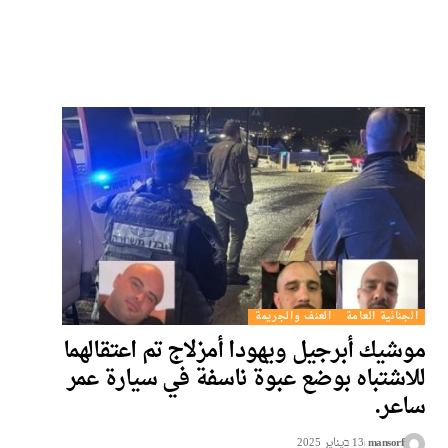
الجنائية العامة
العنف والجريمة
موشيك أبرجيل ويهودا أمزلاج تم اعتقالهما
للاشتباه بوضع عبوة ناسفة في سيارة عمر
ساعر.
mansorf
13 בيناير 2025