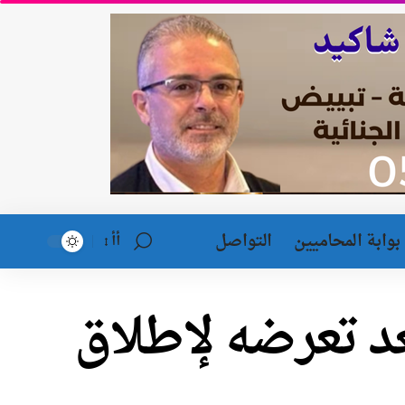
بوابة المحاميين
التواصل
أأ
د تعرضه لإطلاق