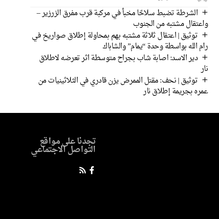
الشرطة تضبط سلاحًا مخبأ في مركبة قرب مفرق الزرزير –
واعتقال مشتبه من الجنوب
توثيق | اعتقال ثلاثة مشتبه بهم بمحاولة إطلاق صواريخ في
رام الله بواسطة وحدة “يمام” والشاباك
دير الاسد: اصابة شاب بجراح متوسطة اثر تعرضه لاطلاق
نار
توثيق | نحف: مقتل الممرض يزن قادري في الثلاثينيات من
عمره بجريمة إطلاق نار
تجدنا على مواقع
التواصل الاجتماعي