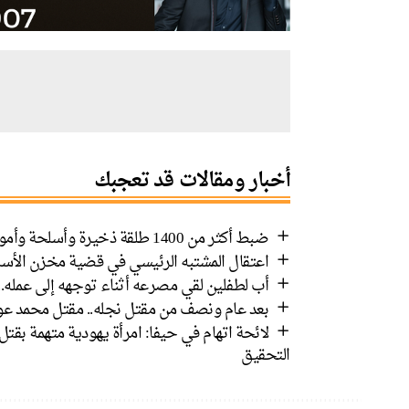
أخبار ومقالات قد تعجبك
ضبط أكثر من 1400 طلقة ذخيرة وأسلحة وأموال في رهط واعتقال 8 مشتبهين
اعتقال المشتبه الرئيسي في قضية مخزن الأسل
أب لطفلين لقي مصرعه أثناء توجهه إلى عمله.
بعد عام ونصف من مقتل نجله.. مقتل محمد عوض
لائحة اتهام في حيفا: امرأة يهودية متهمة بق
التحقيق