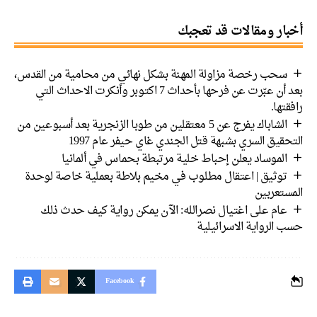
ار ومقالات قد تعجبك
سحب رخصة مزاولة المهنة بشكل نهائي من محامية من القدس،
بعد أن عبّرت عن فرحها بأحداث 7 اكتوبر وأنكرت الاحداث التي
تها.
الشاباك يفرج عن 5 معتقلين من طوبا الزنجرية بعد أسبوعين من
قيق السري بشبهة قتل الجندي غاي حيفر عام 1997
الموساد يعلن إحباط خلية مرتبطة بحماس في ألمانيا
توثيق | اعتقال مطلوب في مخيم بلاطة بعملية خاصة لوحدة
ستعربين
عام على اغتيال نصرالله: الآن يمكن رواية كيف حدث ذلك
الرواية الاسرائيلية
Facebook