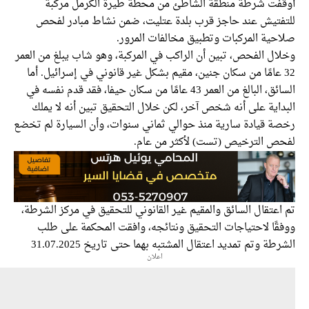
فت شرطة منطقة الشاطئ من محطة طيرة الكرمل مركبة
فتيش عند حاجز قرب بلدة عتليت، ضمن نشاط مبادر لفحص
حية المركبات وتطبيق مخالفات المرور.
ل الفحص، تبين أن الراكب في المركبة، وهو شاب يبلغ من العمر
3 عامًا من سكان جنين، مقيم بشكل غير قانوني في إسرائيل. أما
السائق، البالغ من العمر 43 عامًا من سكان حيفا، فقد قدم نفسه في
اية على أنه شخص آخر، لكن خلال التحقيق تبين أنه لا يملك
ة قيادة سارية منذ حوالي ثماني سنوات، وأن السيارة لم تخضع
ص الترخيص (تست) لأكثر من عام.
عتقال السائق والمقيم غير القانوني للتحقيق في مركز الشرطة،
قًا لاحتياجات التحقيق ونتائجه، وافقت المحكمة على طلب
طة وتم تمديد اعتقال المشتبه بهما حتى تاريخ 31.07.2025
اعلان