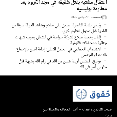
عتقال مشتبه بقتل شقيقه في مجد الكروم بعد
طاردة بوليسية
mansorf
15 בسبتمبر 2025
رئيس بلدية الناصرة السابق علي سلام وشاهد الدولة سرقا من
لبلدية قبل دخول تنظيم بكري.
إلغاء رخصة سلاح لشركة حراسة في الشمال بسبب شبهات
نائية ومخالفات قانونية
الاغتصاب الجماعي في الجليل الاعلى: إدانة اثنين بالإجماع
الاعتداء الجنسي
توثيق | اعتقال أربعة شبان من اللد في رام الله بشبهة قتل
ارس أمن في اللد
القانون والعدالة – أخبار المحاكم والحياة بين
ك