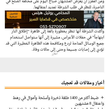
 المقرر أن يُعرض المشتبهان صباح اليوم على محكمة الصلح في
صرة، للنظر في طلب الشرطة تمديد اعتقالهما.
ت الشرطة أنها تنظر بخطورة بالغة إلى ظاهرة “إطلاق النار
هاجاً” في حفلات الأعراس، مشيرة إلى أنها ستواصل استخدام
 الوسائل المتاحة لردع ومكافحة هذه الظاهرة الخطيرة التي قد
ي إلى إصابات جسيمة وحتى إلى حالات وفاة.
اعلان
ار ومقالات قد تعجبك
ضبط أكثر من 1400 طلقة ذخيرة وأسلحة وأموال في رهط
 8 مشتبهين