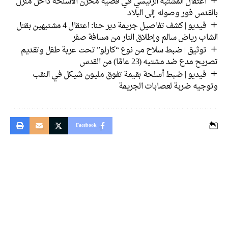
اعتقال المشتبه الرئيسي في قضية مخزن الأسلحة داخل منزل
دس فور وصوله إلى البلاد
فيديو | كشف تفاصيل جريمة دير حنا: اعتقال 4 مشتبهين بقتل
اب رياض سالم وإطلاق النار من مسافة صفر
توثيق | ضبط سلاح من نوع “كارلو” تحت عربة طفل وتقديم
 مدع ضد مشتبه (23 عامًا) من القدس
فيديو | ضبط أسلحة بقيمة تفوق مليون شيكل في النقب
جيه ضربة لعصابات الجريمة
Facebook