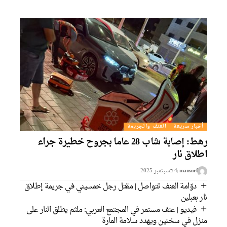
أخبار سريعة
العنف والجريمة
رهط: إصابة شاب 28 عاما بجروح خطيرة جراء
طلاق نار
mansorf
4 בسبتمبر 2025
دوّامة العنف تتواصل | مقتل رجل خمسيني في جريمة إطلاق
ار بعبلين
فيديو | عنف مستمر في المجتمع العربي: ملثم يطلق النار على
نزل في سخنين ويهدد سلامة المارة