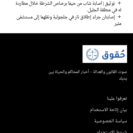
توثيق | اصابة شاب من حيفا برصاص الشرطة خلال مطاردة
ه في منطقة الجليل.
إصابتان جراء إطلاق نار في جلجولية ونقلهما إلى مستشفى
ئير
القانون والعدالة – أخبار المحاكم والحياة بين
ك
وا علينا
 إتاحة الاستخدام
سة الخصوصية
ط الاستخدام