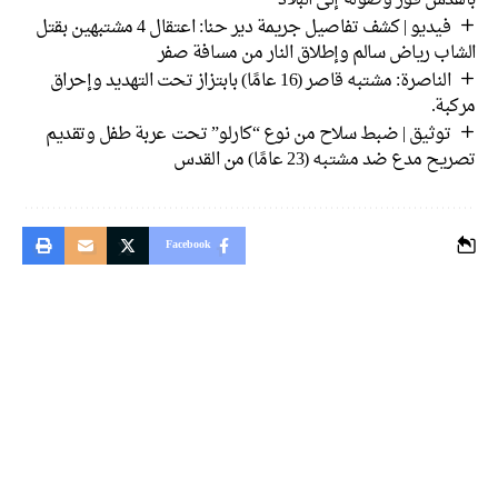
فيديو | كشف تفاصيل جريمة دير حنا: اعتقال 4 مشتبهين بقتل
اب رياض سالم وإطلاق النار من مسافة صفر
الناصرة: مشتبه قاصر (16 عامًا) بابتزاز تحت التهديد وإحراق
بة.
توثيق | ضبط سلاح من نوع “كارلو” تحت عربة طفل وتقديم
 مدع ضد مشتبه (23 عامًا) من القدس
Facebook