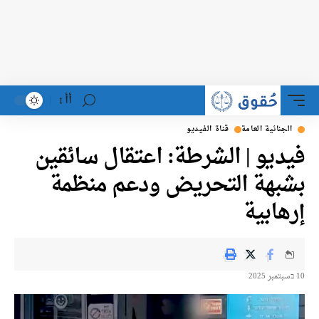
أأ
لجنائية العامة
قناة الفيديو
ديو | الشرطة: اعتقال سائقين
بهة التحريض ودعم منظمة
هابية