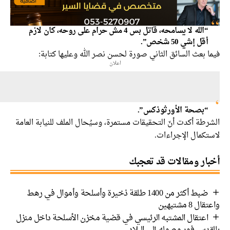
“الله لا يسامحه، قاتل بس 4 مش حرام على روحه، كان لازم
أقل إشي 50 شخص”.
 بعث السائق الثاني صورة لحسن نصر الله وعليها كتابة:
اعلان
“بصحة الأورثوذكس”.
طة أكدت أنّ التحقيقات مستمرة، وسيُحال الملف للنيابة العامة
تكمال الإجراءات.
ار ومقالات قد تعجبك
ضبط أكثر من 1400 طلقة ذخيرة وأسلحة وأموال في رهط
 8 مشتبهين
اعتقال المشتبه الرئيسي في قضية مخزن الأسلحة داخل منزل
دس فور وصوله إلى البلاد