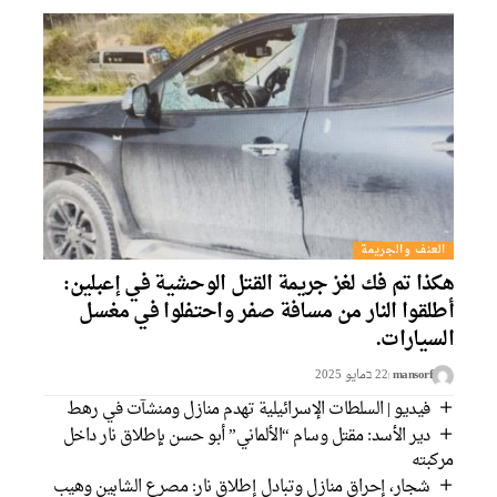
العنف والجريمة
هكذا تم فك لغز جريمة القتل الوحشية في إعبلين:
أطلقوا النار من مسافة صفر واحتفلوا في مغسل
السيارات.
mansorf
22 בمايو 2025
فيديو | السلطات الإسرائيلية تهدم منازل ومنشآت في رهط
دير الأسد: مقتل وسام “الألماني” أبو حسن بإطلاق نار داخل
مركبته
شجار، إحراق منازل وتبادل إطلاق نار: مصرع الشابين وهيب