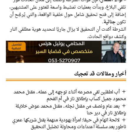
– لواء الشمال
، فإن قوات الشرطة وصلت إلى مكان الحادث فور
تلقي البلاغ، وبدأت بعمليات تمشيط واسعة للعثور على المشتبهين،
إضافة إلى فتح تحقيق شامل حول خلفية الواقعة، والتي يُرجَّح أن
تكون
جنائية
.
الشرطة أكدت أن التحقيق لا يزال جاريًا لتحديد هوية مطلقي النار
وكشف دوافع الحادث.
أخبار ومقالات قد تعجبك
أب لطفلين لقي مصرعه أثناء توجهه إلى عمله.. مقتل محمد
محمود جميل كساب بإطلاق نار في أم الفحم
بعد عام ونصف من مقتل نجله.. مقتل محمد عوض خلايلة
بإطلاق نار في دير حنا
لائحة اتهام في حيفا: امرأة يهودية متهمة بقتل شريكها عمري
ناطور بعد سلسلة اعتداءات ومحاولة تضليل التحقيق