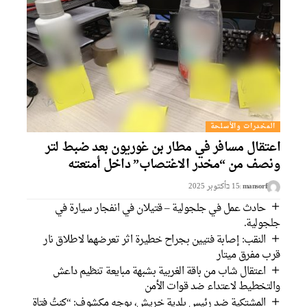
المخدرات والأسلحة
اعتقال مسافر في مطار بن غوريون بعد ضبط لتر
ونصف من “مخدر الاغتصاب” داخل أمتعته
mansorf
15 בأكتوبر 2025
حادث عمل في جلجولية – قتيلان في انفجار سيارة في
جلجولية.
النقب: إصابة فتيين بجراح خطيرة اثر تعرضهما لاطلاق نار
قرب مفرق ميتار
اعتقال شاب من باقة الغربية بشبهة مبايعة تنظيم داعش
والتخطيط لاعتداء ضد قوات الأمن
المشتكية ضد رئيس بلدية خريش، بوجه مكشوف: “كنتُ فتاة