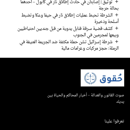
توثيق | إصابتان في حادث إطلاق نار في كابول – أحدهما
بحالة حرجة
الشرطة تحبط عمليات إطلاق نار في حيفا وعكا وتضبط
أسلحة وذخيرة
كشف قضية سرقة قنابل يدوية من قبل جنديين احتياطيين
وبيعها لمجرمين في الجنوب
شرطة إسرائيل تشن حملة مكثفة ضد الجريمة العنيفة في
الرملة: حجز مركبات وغرامات مالية
صوت القانون والعدالة – أخبار المحاكم والحياة بين
يديك
تعرفوا علينا