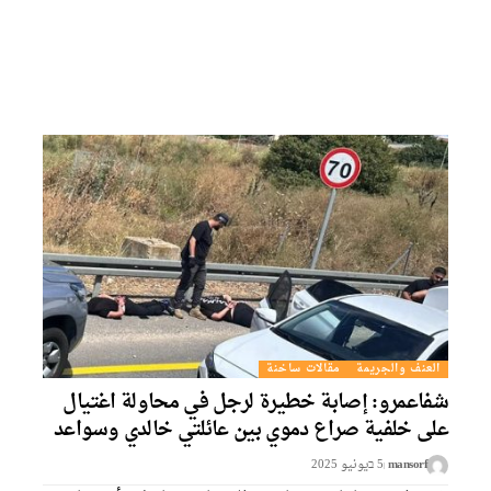
العنف والجريمة
مقالات ساخنة
شفاعمرو: إصابة خطيرة لرجل في محاولة اغتيال
على خلفية صراع دموي بين عائلتي خالدي وسواعد
mansorf
5 בيونيو 2025