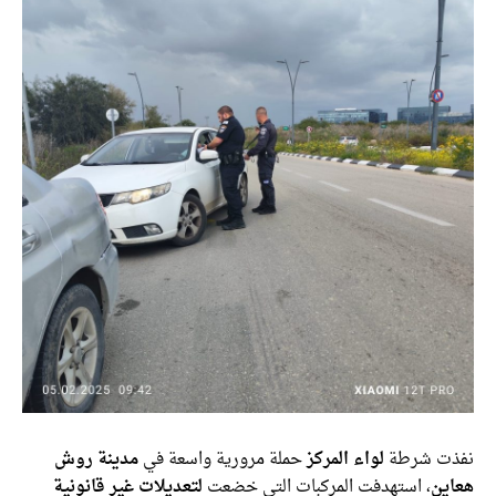
نفذت شرطة
لواء المركز
حملة مرورية واسعة في
مدينة روش
هعاين
، استهدفت المركبات التي خضعت
لتعديلات غير قانونية