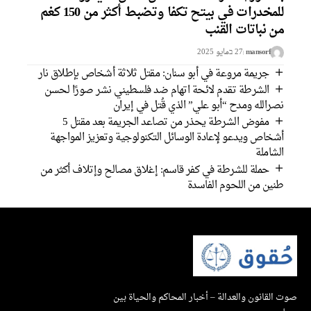
للمخدرات في بيتح تكفا وتضبط أكثر من 150 كغم
من نباتات القنب
mansorf
27 בمايو 2025
جريمة مروعة في أبو سنان: مقتل ثلاثة أشخاص بإطلاق نار
الشرطة تقدم لائحة اتهام ضد فلسطيني نشر صورًا لحسن
نصرالله ومدح “أبو علي” الذي قُتل في إيران
مفوض الشرطة يحذر من تصاعد الجريمة بعد مقتل 5
أشخاص ويدعو لإعادة الوسائل التكنولوجية وتعزيز المواجهة
الشاملة
حملة للشرطة في كفر قاسم: إغلاق مصالح وإتلاف أكثر من
طنين من اللحوم الفاسدة
صوت القانون والعدالة – أخبار المحاكم والحياة بين