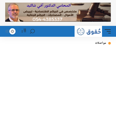
أأ
مواصلات