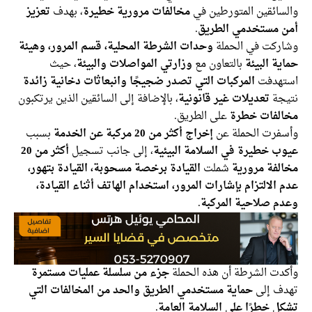
والسائقين المتورطين في
مخالفات مرورية خطيرة
، بهدف
تعزيز
أمن مستخدمي الطريق
.
وشاركت في الحملة
وحدات الشرطة المحلية، قسم المرور، وهيئة
حماية البيئة
بالتعاون مع
وزارتي المواصلات والبيئة
، حيث
استهدفت
المركبات التي تصدر ضجيجًا وانبعاثات دخانية زائدة
نتيجة
تعديلات غير قانونية
، بالإضافة إلى السائقين الذين يرتكبون
مخالفات خطرة
على الطريق.
وأسفرت الحملة عن
إخراج أكثر من 20 مركبة عن الخدمة
بسبب
عيوب خطيرة في السلامة البيئية
، إلى جانب تسجيل
أكثر من 20
مخالفة مرورية
شملت
القيادة برخصة مسحوبة، القيادة بتهور،
عدم الالتزام بإشارات المرور، استخدام الهاتف أثناء القيادة،
وعدم صلاحية المركبة
.
وأكدت الشرطة أن هذه الحملة
جزء من سلسلة عمليات مستمرة
تهدف إلى
حماية مستخدمي الطريق والحد من المخالفات التي
تشكل خطرًا على السلامة العامة
.