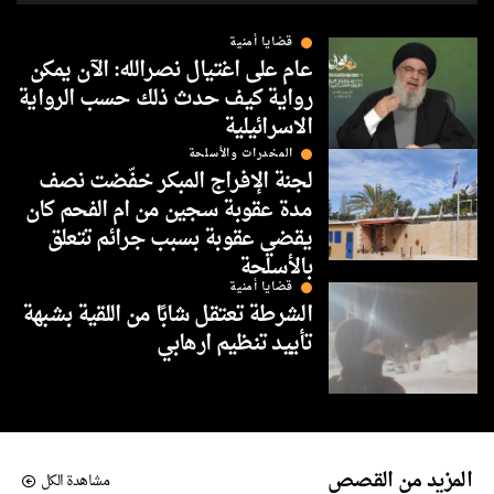
قضايا أمنية
عام على اغتيال نصرالله: الآن يمكن
رواية كيف حدث ذلك حسب الرواية
الاسرائيلية
المخدرات والأسلحة
لجنة الإفراج المبكر خفّضت نصف
مدة عقوبة سجين من ام الفحم كان
يقضي عقوبة بسبب جرائم تتعلق
بالأسلحة
قضايا أمنية
الشرطة تعتقل شابًا من اللقية بشبهة
تأييد تنظيم ارهابي
المزيد من القصص
مشاهدة الكل