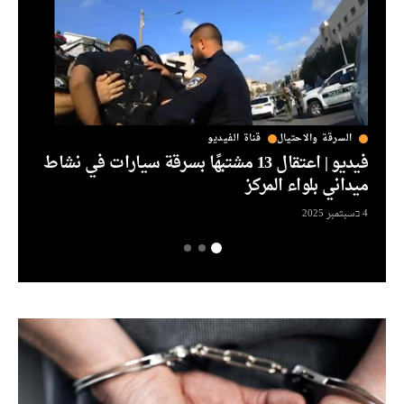
السرقة والاحتيال
قناة الفيديو
مقال
 يافا:
فيديو | اعتقال 13 مشتبهًا بسرقة سيارات في نشاط
الدلي
ميداني بلواء المركز
24 בديسمبر 2024
4 בسبتمبر 2025