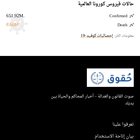
حالات فيروس كورونا العالمية
651.92M
Confirmed
6.66M
Death
إحصائيات كوفيد -19
معلومات اكثر:
صوت القانون والعدالة – أخبار المحاكم والحياة بين
يديك
تعرفوا علينا
بيان إتاحة الاستخدام