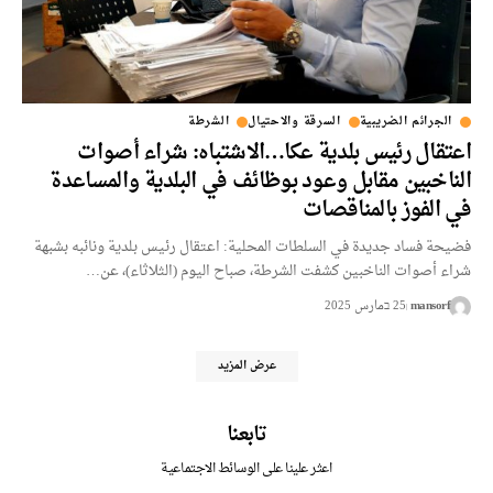
الجرائم الضريبية
السرقة والاحتيال
الشرطة
اعتقال رئيس بلدية عكا…الاشتباه: شراء أصوات
الناخبين مقابل وعود بوظائف في البلدية والمساعدة
في الفوز بالمناقصات
فضيحة فساد جديدة في السلطات المحلية: اعتقال رئيس بلدية ونائبه بشبهة
شراء أصوات الناخبين كشفت الشرطة، صباح اليوم (الثلاثاء)، عن…
mansorf
25 בمارس 2025
عرض المزيد
تابعنا
اعثر علينا على الوسائط الاجتماعية