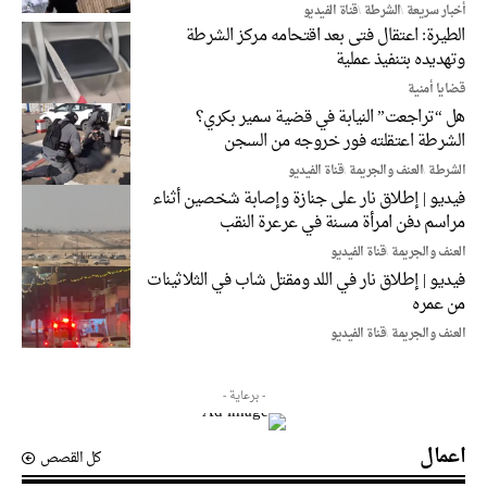
أخبار سريعة
الشرطة
قناة الفيديو
الطيرة: اعتقال فتى بعد اقتحامه مركز الشرطة
وتهديده بتنفيذ عملية
قضايا أمنية
هل “تراجعت” النيابة في قضية سمير بكري؟
الشرطة اعتقلته فور خروجه من السجن
الشرطة
العنف والجريمة
قناة الفيديو
فيديو | إطلاق نار على جنازة وإصابة شخصين أثناء
مراسم دفن امرأة مسنة في عرعرة النقب
العنف والجريمة
قناة الفيديو
فيديو | إطلاق نار في اللد ومقتل شاب في الثلاثينات
من عمره
العنف والجريمة
قناة الفيديو
- برعاية -
اعمال
كل القصص