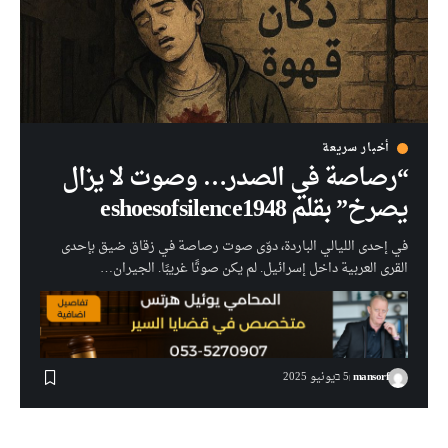
أخبار سريعة
“رصاصة في الصدر… وصوت لا يزال
يصرخ” بقلم eshoesofsilence1948
في إحدى الليالي الباردة، دوّى صوت رصاصة في زقاق ضيق بإحدى
القرى العربية داخل إسرائيل. لم يكن صوتًا غريبًا. الجيران…
mansorf
5 בيونيو 2025