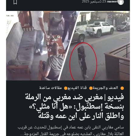
mansorf
23 בسبتمبر 2025
العنف والجريمة
قناة الفيديو
مقالات ساخنة
فيديو | مغربي ضد مغربي من الرملة
بنسخة إسطنبول: «هل أنا مثلي؟»
واطلق النار على ابن عمه وقتله
سامي مغاربي التقى بابن عمه عماد في إسطنبول للحديث عن قريب
العائلة بلال مغاربي، المشتبه بضلوعه في جريمة القتل المزدوجة…