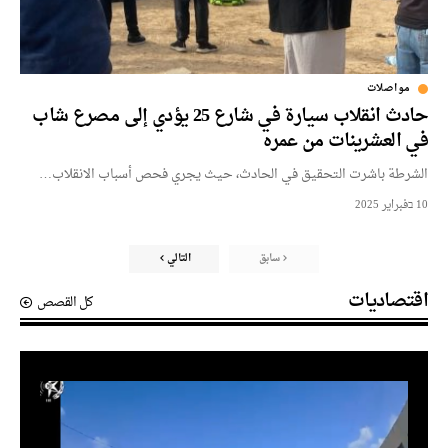
مواصلات
حادث انقلاب سيارة في شارع 25 يؤدي إلى مصرع شاب
في العشرينات من عمره
الشرطة باشرت التحقيق في الحادث، حيث يجري فحص أسباب الانقلاب…
10 בفبراير 2025
سابق
التالي
اقتصاديات
كل القصص