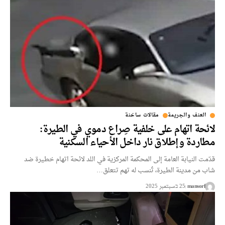
العنف والجريمة
مقالات ساخنة
لائحة اتهام على خلفية صِراع دموي في الطيرة:
مطاردة وإطلاق نار داخل الأحياء السكنية
قدّمت النيابة العامة إلى المحكمة المركزية في اللد لائحة اتهام خطيرة ضد
شاب من مدينة الطيرة، تُنسب له تهم تتعلق…
mansorf
25 בسبتمبر 2025