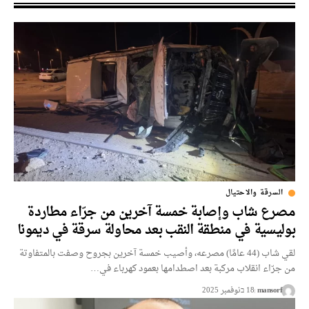
السرقة والاحتيال
مصرع شاب وإصابة خمسة آخرين من جرّاء مطاردة
بوليسية في منطقة النقب بعد محاولة سرقة في ديمونا
لقي شاب (44 عامًا) مصرعه، وأصيب خمسة آخرين بجروح وصفت بالمتفاوتة
من جرّاء انقلاب مركبة بعد اصطدامها بعمود كهرباء في…
mansorf
18 בنوفمبر 2025