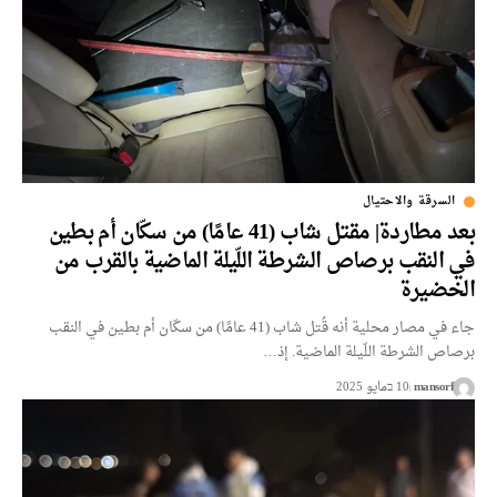
السرقة والاحتيال
بعد مطاردة| مقتل شاب (41 عامًا) من سكّان أم بطين
في النقب برصاص الشرطة اللّيلة الماضية بالقرب من
الخضيرة
جاء في مصار محلية أنه قُتل شاب (41 عامًا) من سكّان أم بطين في النقب
برصاص الشرطة اللّيلة الماضية. إذ…
mansorf
10 בمايو 2025