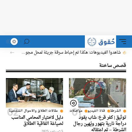
شاهدوا الفيديوهات: هكذا تم إحباط سرقة جريئة لمحل مجوهرات في اوفاكيم
قصص ساخنة
الشرطة
قناة الفيديو
مواصلات
مقالات الطلاق والاحوال الشخصية
توثيق | كفر قرع: شاب يقود
دليل لاختيار المحامي المناسب
دراجة نارية بتهور ويُهين رجال
لصياغة اتفاقية الطلاق
الشرطة – تم اعتقاله
5 בسبتمبر 2025