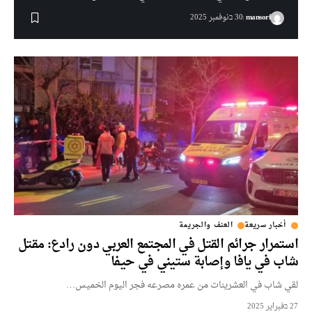
mansorf
30 בنوفمبر 2025
أخبار سريعة
العنف والجريمة
استمرار جرائم القتل في المجتمع العربي دون رادع: مقتل
شاب في يافا وإصابة ستيني في حيفا
لقي شاب في العشرينات من عمره مصرعه فجر اليوم الخميس…
27 בفبراير 2025