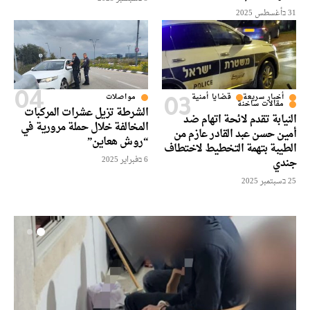
31 בأغسطس 2025
أخبار سريعة
قضايا أمنية
مواصلات
مقالات ساخنة
الشرطة تزيل عشرات المركبات
النيابة تقدم لائحة اتهام ضد
المخالفة خلال حملة مرورية في
أمين حسن عبد القادر عازم من
“روش هعاين”
الطيبة بتهمة التخطيط لاختطاف
6 בفبراير 2025
جندي
25 בسبتمبر 2025